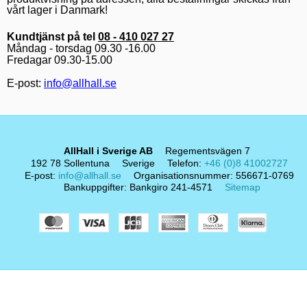
vårt lager i Danmark!
Kundtjänst på tel
08 - 410 027 27
Måndag - torsdag 09.30 -16.00
Fredagar 09.30-15.00
E-post:
info@allhall.se
AllHall i Sverige AB
Regementsvägen 7
192 78 Sollentuna
Sverige
Telefon
:
+46 (0)8 41002727
E-post
:
info@allhall.se
Organisationsnummer
:
556671-0769
Bankuppgifter
:
Bankgiro 241-4571
Sitemap