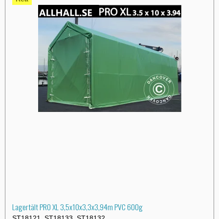
Lagertält PRO XL 3,5x10x3,3x3,94m PVC 600g
ST18121, ST18133, ST18132