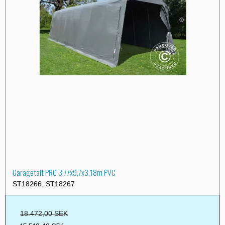
Garagetält PRO 3,77x9,7x3,18m PVC
ST18266, ST18267
18.472,00 SEK