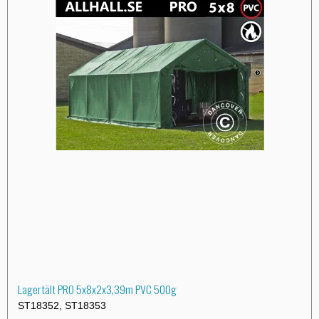
Lagertält PRO 5x8x2x3,39m PVC 500g
ST18352, ST18353