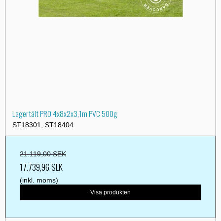
Lagertält PRO 4x8x2x3,1m PVC 500g
ST18301, ST18404
21.119,00 SEK
17.739,96 SEK
(inkl. moms)
Visa produkten