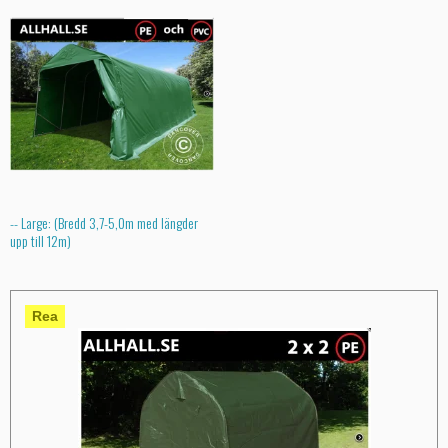
-- Large: (Bredd 3,7-5,0m med längder
upp till 12m)
Rea