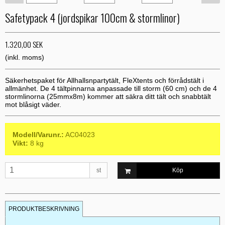
Safetypack 4 (jordspikar 100cm & stormlinor)
1.320,00 SEK
(inkl. moms)
Säkerhetspaket för Allhallsnpartytält, FleXtents och förrådstält i
allmänhet. De 4 tältpinnarna anpassade till storm (60 cm) och de 4
stormlinorna (25mmx8m) kommer att säkra ditt tält och snabbtält
mot blåsigt väder.
Modell/Varunr.:
AC04023
Vikt:
8
kg
st
Köp
PRODUKTBESKRIVNING