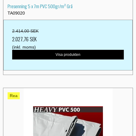
Presenning 5 x 7m PVC 500gr/m² Grå
TA09020
2.414,00 SEK
2.027,76 SEK
(inkl. moms)
Visa produkten
Rea