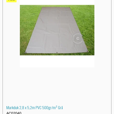
Markduk 2,8 x 5,2m PVC 500gr/m² Grå
AC02040