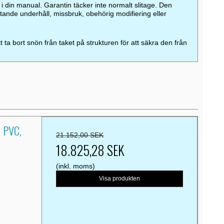
 i din manual. Garantin täcker inte normalt slitage. Den
stande underhåll, missbruk, obehörig modifiering eller
tt ta bort snön från taket på strukturen för att säkra den från
m PVC,
21.152,00 SEK
18.825,28 SEK
(inkl. moms)
Visa produkten