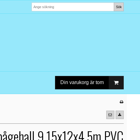
Sök
Din varukorg är tom
ågehall 9,15x12x4,5m PVC