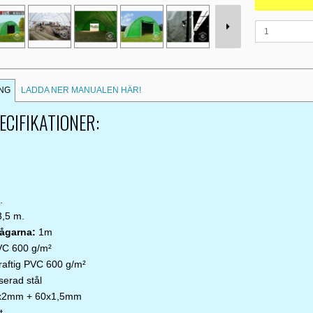
NG
LADDA NER MANUALEN HÄR!
CIFIKATIONER:
.
.
3,5 m.
ågarna:
1m
PVC 600 g/m²
raftig PVC 600 g/m²
serad stål
x2mm + 60x1,5mm
t