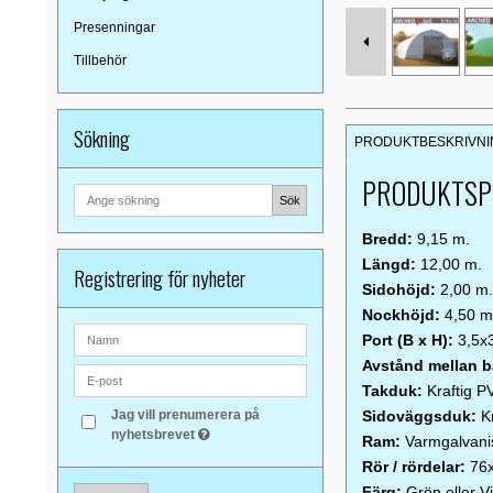
Presenningar
Tillbehör
Sökning
PRODUKTBESKRIVNI
PRODUKTSPE
Sök
Bredd:
9,15 m.
Längd:
12,00 m.
Registrering för nyheter
Sidohöjd:
2,00 m
Nockhöjd:
4,50 m
Port (B x H):
3,5x
Avstånd mellan b
Takduk:
Kraftig 
Sidoväggsduk:
K
Jag vill prenumerera på
nyhetsbrevet
Ram:
Varmgalvani
Rör / rördelar:
76
Färg:
Grön eller Vi