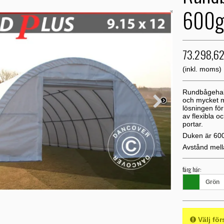
600g
73.298,6
(inkl. moms)
Rundbågehall 
och mycket m
lösningen fö
av flexibla 
portar.
Duken är 60
Avstånd mel
färg här:
Grön
Välj för