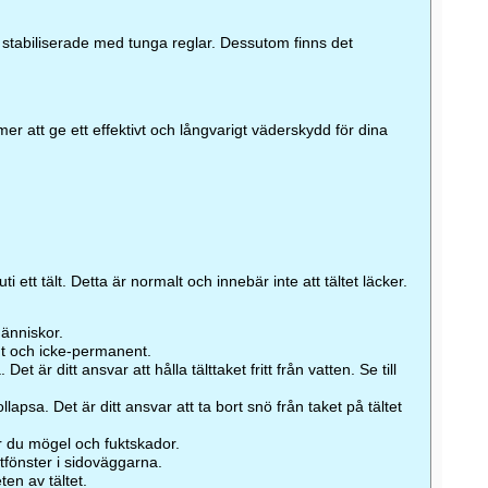
 stabiliserade med tunga reglar. Dessutom finns det
r att ge ett effektivt och långvarigt väderskydd för dina
 ett tält. Detta är normalt och innebär inte att tältet läcker.
människor.
lligt och icke-permanent.
Det är ditt ansvar att hålla tälttaket fritt från vatten. Se till
llapsa. Det är ditt ansvar att ta bort snö från taket på tältet
er du mögel och fuktskador.
ltfönster i sidoväggarna.
en av tältet.