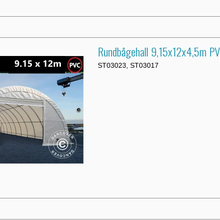
Rundbågehall 9,15x12x4,5m P
ST03023, ST03017