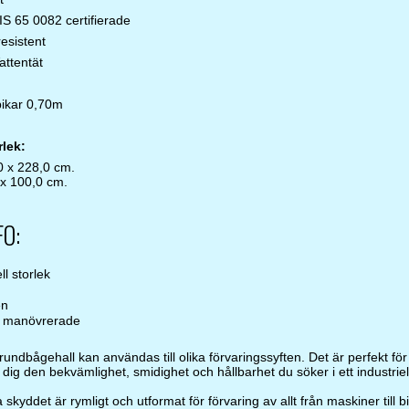
IS 65 0082 certifierade
esistent
ttentät
pikar 0,70m
lek:
0 x 228,0 cm.
 x 100,0 cm.
O:
ll storlek
en
lt manövrerade
undbågehall kan användas till olika förvaringssyften. Det är perfekt för
 dig den bekvämlighet, smidighet och hållbarhet du söker i ett industriel
skyddet är rymligt och utformat för förvaring av allt från maskiner till 