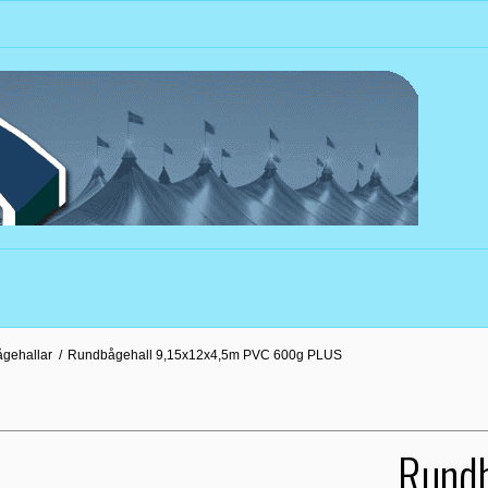
ågehallar
/
Rundbågehall 9,15x12x4,5m PVC 600g PLUS
Rundb