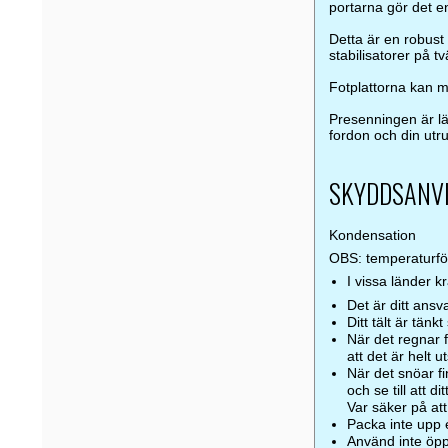
portarna gör det e
Detta är en robust
stabilisatorer på t
Fotplattorna kan m
Presenningen är lä
fordon och din utru
SKYDDSANV
Kondensation
OBS: temperaturförä
I vissa länder k
Det är ditt ansv
Ditt tält är tänk
När det regnar fi
att det är helt u
När det snöar fin
och se till att di
Var säker på att
Packa inte upp e
Använd inte öppe