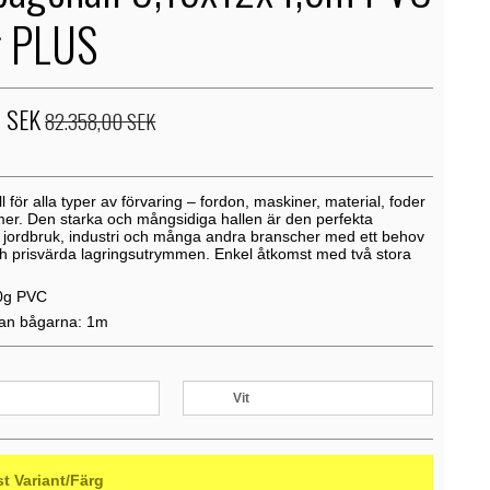
 PLUS
2 SEK
82.358,00 SEK
för alla typer av förvaring – fordon, maskiner, material, foder
er. Den starka och mångsidiga hallen är den perfekta
r jordbruk, industri och många andra branscher med ett behov
och prisvärda lagringsutrymmen. Enkel åtkomst med två stora
0g PVC
lan bågarna: 1m
Vit
st Variant/Färg