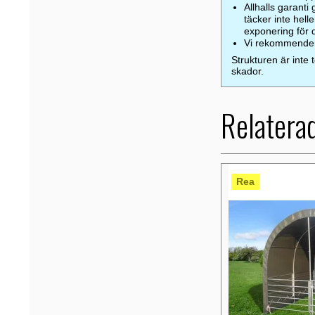
Allhalls garanti
täcker inte hell
exponering för d
Vi rekommenderar
Strukturen är inte 
skador.
Relatera
Rea