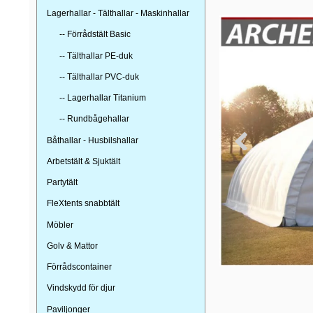
Lagerhallar - Tälthallar - Maskinhallar
-- Förrådstält Basic
-- Tälthallar PE-duk
-- Tälthallar PVC-duk
-- Lagerhallar Titanium
-- Rundbågehallar
Båthallar - Husbilshallar
Arbetstält & Sjuktält
Partytält
FleXtents snabbtält
Möbler
Golv & Mattor
Förrådscontainer
Vindskydd för djur
Paviljonger