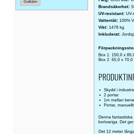
Godkänn
Brandsäkerhet:
S
UV-resistant:
UV-r
Vattentät:
100% Va
Vikt:
1478 kg.
Inkluderat:
Jords
Förpackningsstor
Box 1: 150,0 x 85,
Box 2: 65,0 x 70,0
PRODUKTINF
Skydd i industrie
2 portar
1m mellan ben
Portar, manuel
Denna fantastiska r
kortvariga. Det ger
Det 12 meter långa 