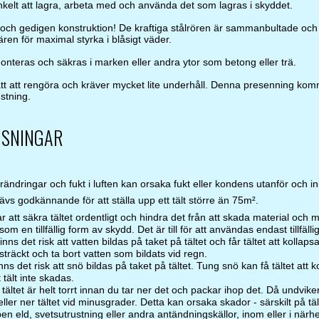
nkelt att lagra, arbeta med och använda det som lagras i skyddet.
 och gedigen konstruktion! De kraftiga stålrören är sammanbultade och
vären för maximal styrka i blåsigt väder.
onteras och säkras i marken eller andra ytor som betong eller trä.
tt att rengöra och kräver mycket lite underhåll. Denna presenning komme
stning.
ISNINGAR
ndringar och fukt i luften kan orsaka fukt eller kondens utanför och inuti
rävs godkännande för att ställa upp ett tält större än 75m².
ar att säkra tältet ordentligt och hindra det från att skada material och 
t som en tillfällig form av skydd. Det är till för att användas endast tillfä
nns det risk att vatten bildas på taket på tältet och får tältet att kollapsa. 
tsträckt och ta bort vatten som bildats vid regn.
ns det risk att snö bildas på taket på tältet. Tung snö kan få tältet att ko
tt tält inte skadas.
 tältet är helt torrt innan du tar ner det och packar ihop det. Då undvik
ller ner tältet vid minusgrader. Detta kan orsaka skador - särskilt på tä
n eld, svetsutrustning eller andra antändningskällor, inom eller i närhet