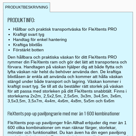
PRODUKTBESKRIVNING
PRODUKTINFO:
Hållbar och praktisk transportväska för FleXtents PRO
Kraftigt svart tyg
Handtag för enkel hantering
Kraftiga blixtlås
Förstärkt botten
Den hållbara och praktiska väskan för ditt FleXtents PRO
rymmer din FleXtents ram och gör det lätt att transportera och
förvara. Handtagen på väskan hjälper dig att både flytta och
lyfta väskan när helst du behöver använda den. De kraftiga
blixtlåsen är enkla att använda och kommer att hålla väskan
stängd under både transport och lagring. Väskan kommer i
kraftigt svart tyg. Se till att du beställer rätt storlek på väskan
för att passa med storleken på ditt FleXtents snabbtält. Finns i
storlekarna 2x2m, 2,5x2,5m, 2,5x5m, 3x3m, 3x4,5m, 3x6m,
3,5x3,5m, 3,5x7m, 4x4m, 4x6m, 4x8m, 5x5m och 6x6m
FleXtents pop-up paviljongserie med mer än 1 600 kombinationer
FleXtents pop-up paviljonger från Allhall erbjuder dig mer än 1
600 olika kombinationer om man räknar färger, storlekar,
mönster och funktionalitet. Du kan även ha din egen paviljong