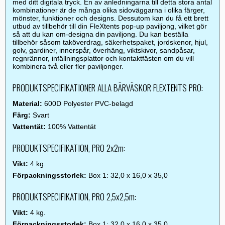
med ditt digitala tryck. En av anledningarna till detta stora antal
kombinationer är de många olika sidoväggarna i olika färger,
mönster, funktioner och designs. Dessutom kan du få ett brett
utbud av tillbehör till din FleXtents pop-up paviljong, vilket gör
så att du kan om-designa din paviljong. Du kan beställa
tillbehör såsom taköverdrag, säkerhetspaket, jordskenor, hjul,
golv, gardiner, innerspår, överhäng, viktskivor, sandpåsar,
regnrännor, infällningsplattor och kontaktfästen om du vill
kombinera två eller fler paviljonger.
PRODUKTSPECIFIKATIONER ALLA BÄRVÄSKOR FLEXTENTS PRO:
Material:
600D Polyester PVC-belagd
Färg:
Svart
Vattentät:
100% Vattentät
PRODUKTSPECIFIKATION, PRO 2x2m:
Vikt:
4 kg.
Förpackningsstorlek:
Box 1: 32,0 x 16,0 x 35,0
PRODUKTSPECIFIKATION, PRO 2,5x2,5m:
Vikt:
4 kg.
Förpackningsstorlek:
Box 1: 32,0 x 16,0 x 35,0