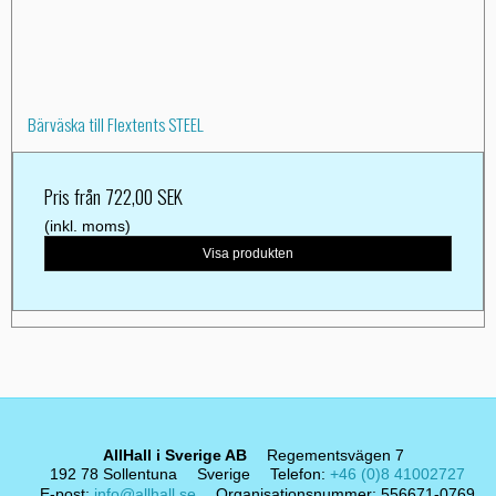
Bärväska till Flextents STEEL
Pris från
722,00 SEK
(inkl. moms)
Visa produkten
AllHall i Sverige AB
Regementsvägen 7
192 78 Sollentuna
Sverige
Telefon
:
+46 (0)8 41002727
E-post
:
info@allhall.se
Organisationsnummer
:
556671-0769