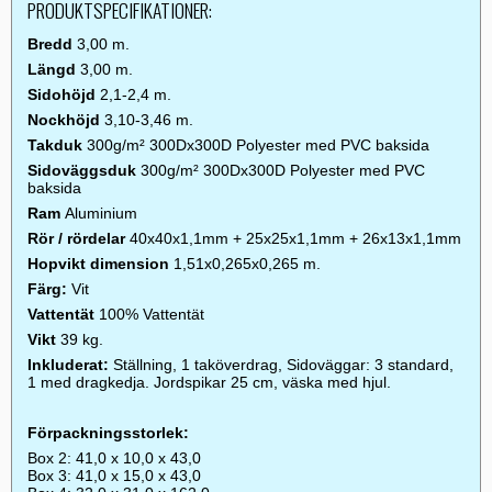
PRODUKTSPECIFIKATIONER:
Bredd
3,00 m.
Längd
3,00 m.
Sidohöjd
2,1-2,4 m.
Nockhöjd
3,10-3,46 m.
Takduk
300g/m² 300Dx300D Polyester med PVC baksida
Sidoväggsduk
300g/m² 300Dx300D Polyester med PVC
baksida
Ram
Aluminium
Rör / rördelar
40x40x1,1mm + 25x25x1,1mm + 26x13x1,1mm
Hopvikt dimension
1,51x0,265x0,265 m.
Färg:
Vit
Vattentät
100% Vattentät
Vikt
39 kg.
Inkluderat:
Ställning, 1 taköverdrag, Sidoväggar: 3 standard,
1 med dragkedja. Jordspikar 25 cm, väska med hjul.
Förpackningsstorlek:
Box 2: 41,0 x 10,0 x 43,0
Box 3: 41,0 x 15,0 x 43,0