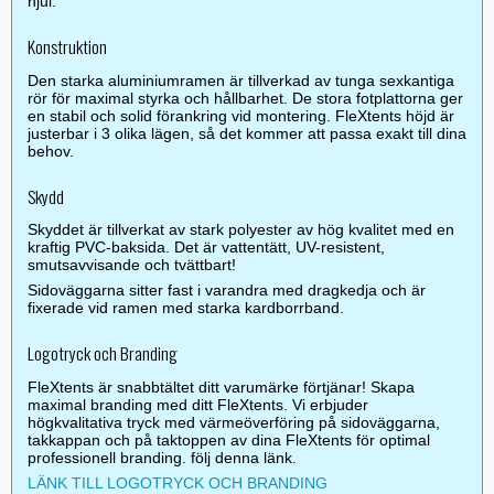
hjul.
Konstruktion
Den starka aluminiumramen är tillverkad av tunga sexkantiga
rör för maximal styrka och hållbarhet. De stora fotplattorna ger
en stabil och solid förankring vid montering. FleXtents höjd är
justerbar i 3 olika lägen, så det kommer att passa exakt till dina
behov.
Skydd
Skyddet är tillverkat av stark polyester av hög kvalitet med en
kraftig PVC-baksida. Det är vattentätt, UV-resistent,
smutsavvisande och tvättbart!
Sidoväggarna sitter fast i varandra med dragkedja och är
fixerade vid ramen med starka kardborrband.
Logotryck och Branding
FleXtents är snabbtältet ditt varumärke förtjänar! Skapa
maximal branding med ditt FleXtents. Vi erbjuder
högkvalitativa tryck med värmeöverföring på sidoväggarna,
takkappan och på taktoppen av dina FleXtents för optimal
professionell branding. följ denna länk.
LÄNK TILL LOGOTRYCK OCH BRANDING