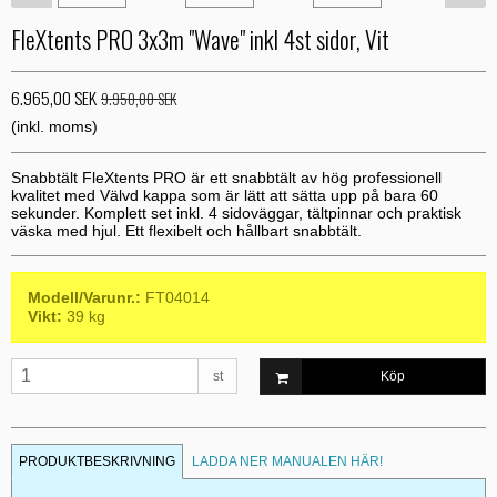
FleXtents PRO 3x3m "Wave" inkl 4st sidor, Vit
6.965,00 SEK
9.950,00 SEK
(inkl. moms)
Snabbtält FleXtents PRO är ett snabbtält av hög professionell
kvalitet med Välvd kappa som är lätt att sätta upp på bara 60
sekunder. Komplett set inkl. 4 sidoväggar, tältpinnar och praktisk
väska med hjul. Ett flexibelt och hållbart snabbtält.
Modell/Varunr.:
FT04014
Vikt:
39
kg
st
Köp
PRODUKTBESKRIVNING
LADDA NER MANUALEN HÄR!