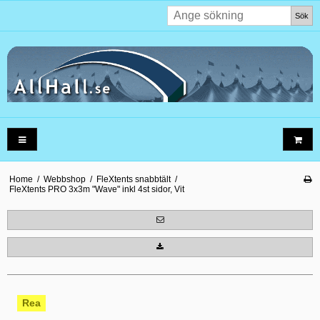
Sök
Home
/
Webbshop
/
FleXtents snabbtält
/
FleXtents PRO 3x3m "Wave" inkl 4st sidor, Vit
Rea