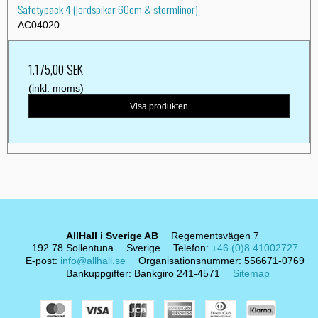
Safetypack 4 (jordspikar 60cm & stormlinor)
AC04020
1.175,00 SEK
(inkl. moms)
Visa produkten
AllHall i Sverige AB
Regementsvägen 7
192 78 Sollentuna
Sverige
Telefon
:
+46 (0)8 41002727
E-post
:
info@allhall.se
Organisationsnummer
:
556671-0769
Bankuppgifter
:
Bankgiro 241-4571
Sitemap