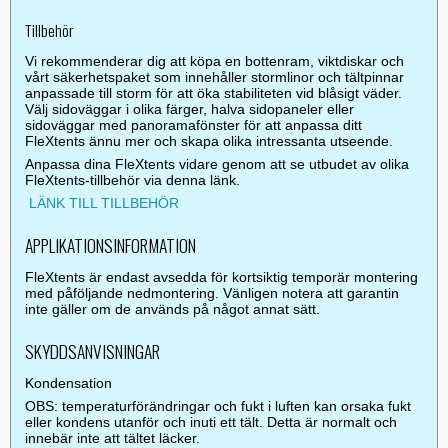
Tillbehör
Vi rekommenderar dig att köpa en bottenram, viktdiskar och
vårt säkerhetspaket som innehåller stormlinor och tältpinnar
anpassade till storm för att öka stabiliteten vid blåsigt väder.
Välj sidoväggar i olika färger, halva sidopaneler eller
sidoväggar med panoramafönster för att anpassa ditt
FleXtents ännu mer och skapa olika intressanta utseende.
Anpassa dina FleXtents vidare genom att se utbudet av olika
FleXtents-tillbehör via denna länk.
LÄNK TILL TILLBEHÖR
APPLIKATIONSINFORMATION
FleXtents är endast avsedda för kortsiktig temporär montering
med påföljande nedmontering. Vänligen notera att garantin
inte gäller om de används på något annat sätt.
SKYDDSANVISNINGAR
Kondensation
OBS: temperaturförändringar och fukt i luften kan orsaka fukt
eller kondens utanför och inuti ett tält. Detta är normalt och
innebär inte att tältet läcker.