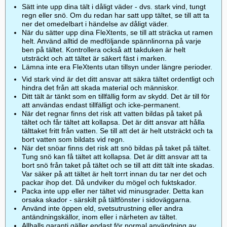
Sätt inte upp dina tält i dåligt väder - dvs. stark vind, tungt
regn eller snö. Om du redan har satt upp tältet, se till att ta
ner det omedelbart i händelse av dåligt väder.
När du sätter upp dina FleXtents, se till att sträcka ut ramen
helt. Använd alltid de medföljande spännlinorna på varje
ben på tältet. Kontrollera också att takduken är helt
utsträckt och att tältet är säkert fäst i marken.
Lämna inte era FleXtents utan tillsyn under längre perioder.
Vid stark vind är det ditt ansvar att säkra tältet ordentligt och
hindra det från att skada material och människor.
Ditt tält är tänkt som en tillfällig form av skydd. Det är till för
att användas endast tillfälligt och icke-permanent.
När det regnar finns det risk att vatten bildas på taket på
tältet och får tältet att kollapsa. Det är ditt ansvar att hålla
tälttaket fritt från vatten. Se till att det är helt utsträckt och ta
bort vatten som bildats vid regn.
När det snöar finns det risk att snö bildas på taket på tältet.
Tung snö kan få tältet att kollapsa. Det är ditt ansvar att ta
bort snö från taket på tältet och se till att ditt tält inte skadas.
Var säker på att tältet är helt torrt innan du tar ner det och
packar ihop det. Då undviker du mögel och fuktskador.
Packa inte upp eller ner tältet vid minusgrader. Detta kan
orsaka skador - särskilt på tältfönster i sidoväggarna.
Använd inte öppen eld, svetsutrustning eller andra
antändningskällor, inom eller i närheten av tältet.
Allhalls garanti gäller endast för normal användning av