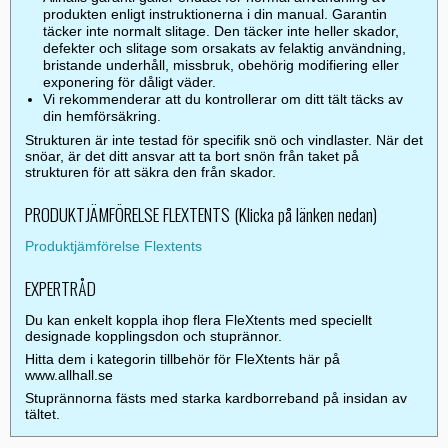
produkten enligt instruktionerna i din manual. Garantin
täcker inte normalt slitage. Den täcker inte heller skador,
defekter och slitage som orsakats av felaktig användning,
bristande underhåll, missbruk, obehörig modifiering eller
exponering för dåligt väder.
Vi rekommenderar att du kontrollerar om ditt tält täcks av
din hemförsäkring.
Strukturen är inte testad för specifik snö och vindlaster. När det
snöar, är det ditt ansvar att ta bort snön från taket på
strukturen för att säkra den från skador.
PRODUKTJÄMFÖRELSE FLEXTENTS (Klicka på länken nedan)
Produktjämförelse Flextents
EXPERTRÅD
Du kan enkelt koppla ihop flera FleXtents med speciellt
designade kopplingsdon och stuprännor.
Hitta dem i kategorin tillbehör för FleXtents här på
www.allhall.se
Stuprännorna fästs med starka kardborreband på insidan av
tältet.