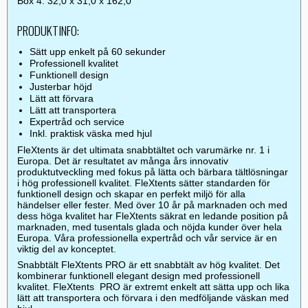
Box 4: 32,0 x 31,0 x 162,0
PRODUKTINFO:
Sätt upp enkelt på 60 sekunder
Professionell kvalitet
Funktionell design
Justerbar höjd
Lätt att förvara
Lätt att transportera
Expertråd och service
Inkl. praktisk väska med hjul
FleXtents är det ultimata snabbtältet och varumärke nr. 1 i
Europa. Det är resultatet av många års innovativ
produktutveckling med fokus på lätta och bärbara tältlösningar
i hög professionell kvalitet. FleXtents sätter standarden för
funktionell design och skapar en perfekt miljö för alla
händelser eller fester. Med över 10 år på marknaden och med
dess höga kvalitet har FleXtents säkrat en ledande position på
marknaden, med tusentals glada och nöjda kunder över hela
Europa. Våra professionella expertråd och vår service är en
viktig del av konceptet.
Snabbtält FleXtents PRO är ett snabbtält av hög kvalitet. Det
kombinerar funktionell elegant design med professionell
kvalitet. FleXtents PRO är extremt enkelt att sätta upp och lika
lätt att transportera och förvara i den medföljande väskan med