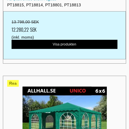
PT18815, PT18814, PT18801, PT18813
13.798,00 SEK
12.280,22 SEK
(inkl. moms)
Visa produkten
Rea