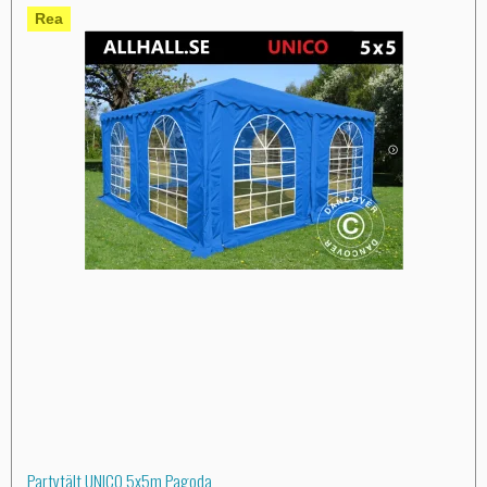
Rea
Partytält UNICO 5x5m Pagoda