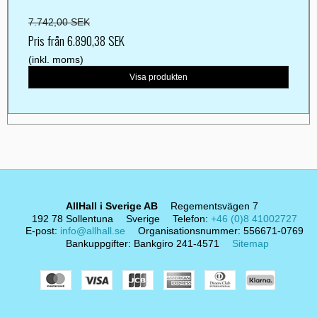
7.742,00 SEK
Pris från
6.890,38 SEK
(inkl. moms)
Visa produkten
AllHall i Sverige AB
Regementsvägen 7
192 78 Sollentuna
Sverige
Telefon
:
+46 (0)8 41002727
E-post
:
info@allhall.se
Organisationsnummer
:
556671-0769
Bankuppgifter
:
Bankgiro 241-4571
Sitemap