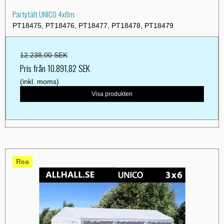
Partytält UNICO 4x8m
PT18475, PT18476, PT18477, PT18478, PT18479
12.238,00 SEK
Pris från
10.891,82 SEK
(inkl. moms)
Visa produkten
Rea