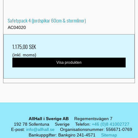
Safetypack 4 (jordspikar 60cm & stormlinor)
AC04020
1.175,00 SEK
(inkl. moms)
Visa produkten
AllHall i Sverige AB
Regementsvägen 7
192 78 Sollentuna
Sverige
Telefon
:
+46 (0)8 41002727
E-post
:
info@allhall.se
Organisationsnummer
:
556671-0769
Bankuppgifter
:
Bankgiro 241-4571
Sitemap