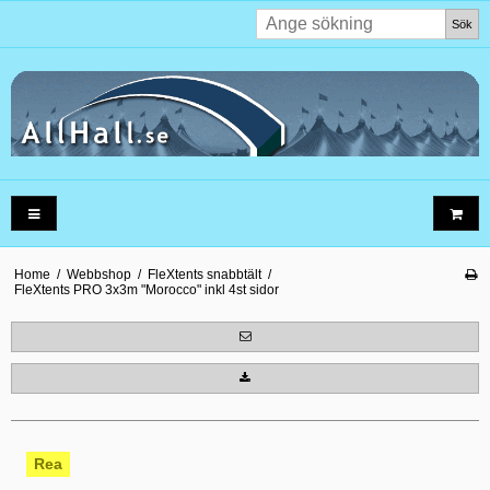
Sök
Home
/
Webbshop
/
FleXtents snabbtält
/
FleXtents PRO 3x3m "Morocco" inkl 4st sidor
Rea