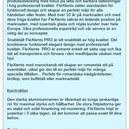
produktutveckling med fokus på lätta och bärbara tältlösningar
i hög professionell kvalitet. FleXtents sätter standarden för
funktionell design och skapar en perfekt miljö för alla
händelser eller fester. Med över 10 år på marknaden och med
dess höga kvalitet har FleXtents säkrat en ledande position på
marknaden, med tusentals glada och nöjda kunder över hela
Europa. Våra professionella expertråd och vår service är en
viktig del av konceptet.
Snabbtält FleXtents PRO är ett snabbtält av hög kvalitet. Det
kombinerar funktionell elegant design med professionell
kvalitet. FleXtents PRO är extremt enkelt att sätta upp och lika
lätt att transportera och förvara i den medföljande väskan med
hjul.
FleXtents med marockansk stil skapar en romantisk stil på
eventtältet, vilket gör det till en perfekt miljö för många
speciella tillfällen... Perfekt för romantiska trädgårdsfester,
bröllop, som buffétält eller marknadstält.
Konstruktion
Den starka aluminiumramen är tillverkad av tunga sexkantiga
rör för maximal styrka och hållbarhet. De stora fotplattorna ger
en stabil och solid förankring vid montering. FleXtents höjd är
justerbar i 3 olika lägen, så det kommer att passa exakt till dina
behov.