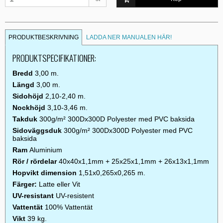
PRODUKTBESKRIVNING
LADDA NER MANUALEN HÄR!
PRODUKTSPECIFIKATIONER:
Bredd
3,00 m.
Längd
3,00 m.
Sidohöjd
2,10-2,40 m.
Nockhöjd
3,10-3,46 m.
Takduk
300g/m² 300Dx300D Polyester med PVC baksida
Sidoväggsduk
300g/m² 300Dx300D Polyester med PVC
baksida
Ram
Aluminium
Rör / rördelar
40x40x1,1mm + 25x25x1,1mm + 26x13x1,1mm
Hopvikt dimension
1,51x0,265x0,265 m.
Färger:
Latte eller Vit
UV-resistant
UV-resistent
Vattentät
100% Vattentät
Vikt
39 kg.