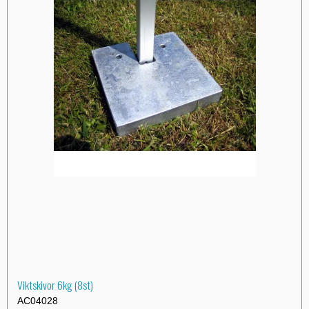
Viktskivor 6kg (8st)
AC04028