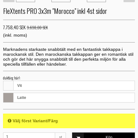
FleXtents PRO 3x3m "Morocco" inkl 4st sidor
7.758,40 SEK
9.698,00 SEK
(inkl. moms)
Marknadens starkaste snabbtält med en fantastisk takkappa i
marockansk stil. Den marockanska takkappan ger en romantisk stil
och gör det här snygga snabbtält till den perfekta miljön för alla
speciella tillfällen eller händelser.
dukfärg här!:
Vit
Latte
Välj först Variant/Färg
st
Köp