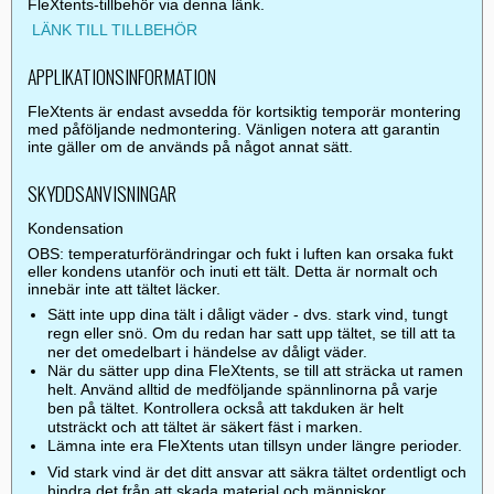
FleXtents-tillbehör via denna länk.
LÄNK TILL TILLBEHÖR
APPLIKATIONSINFORMATION
FleXtents är endast avsedda för kortsiktig temporär montering
med påföljande nedmontering. Vänligen notera att garantin
inte gäller om de används på något annat sätt.
SKYDDSANVISNINGAR
Kondensation
OBS: temperaturförändringar och fukt i luften kan orsaka fukt
eller kondens utanför och inuti ett tält. Detta är normalt och
innebär inte att tältet läcker.
Sätt inte upp dina tält i dåligt väder - dvs. stark vind, tungt
regn eller snö. Om du redan har satt upp tältet, se till att ta
ner det omedelbart i händelse av dåligt väder.
När du sätter upp dina FleXtents, se till att sträcka ut ramen
helt. Använd alltid de medföljande spännlinorna på varje
ben på tältet. Kontrollera också att takduken är helt
utsträckt och att tältet är säkert fäst i marken.
Lämna inte era FleXtents utan tillsyn under längre perioder.
Vid stark vind är det ditt ansvar att säkra tältet ordentligt och
hindra det från att skada material och människor.