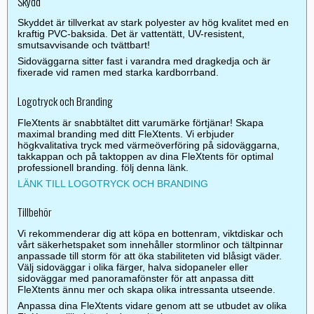
Skydd
Skyddet är tillverkat av stark polyester av hög kvalitet med en
kraftig PVC-baksida. Det är vattentätt, UV-resistent,
smutsavvisande och tvättbart!
Sidoväggarna sitter fast i varandra med dragkedja och är
fixerade vid ramen med starka kardborrband.
Logotryck och Branding
FleXtents är snabbtältet ditt varumärke förtjänar! Skapa
maximal branding med ditt FleXtents. Vi erbjuder
högkvalitativa tryck med värmeöverföring på sidoväggarna,
takkappan och på taktoppen av dina FleXtents för optimal
professionell branding. följ denna länk.
LÄNK TILL LOGOTRYCK OCH BRANDING
Tillbehör
Vi rekommenderar dig att köpa en bottenram, viktdiskar och
vårt säkerhetspaket som innehåller stormlinor och tältpinnar
anpassade till storm för att öka stabiliteten vid blåsigt väder.
Välj sidoväggar i olika färger, halva sidopaneler eller
sidoväggar med panoramafönster för att anpassa ditt
FleXtents ännu mer och skapa olika intressanta utseende.
Anpassa dina FleXtents vidare genom att se utbudet av olika