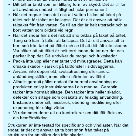
Ditt tält är tänkt som en tillfällig form av skydd. Det är till för
att användas endast tillfälligt och icke-permanent.
När det regnar finns det risk att vatten bildas på taket på
tältet och får tältet att kollapsa. Det är ditt ansvar att hålla
tälttaket fritt från vatten. Se till att det är helt utsträckt och ta
bort vatten som bildats vid regn.
När det snöar finns det risk att snö bildas på taket på tältet.
Tung snö kan få tältet att kollapsa. Det är ditt ansvar att ta
bort snö från taket på tältet och se till att ditt tält inte skadas.
Var säker på att tältet är helt torrt innan du tar ner det och
packar ihop det. Då undviker du mögel och fuktskador.
Packa inte upp eller ner tältet vid minusgrader. Detta kan
orsaka skador - särskilt på tältfönster i sidoväggarna.
Använd inte öppen eld, svetsutrustning eller andra
antändningskällor, inom eller i närheten av tältet.
Allhalls garanti gäller endast för normal användning av
produkten enligt instruktionerna i din manual. Garantin
täcker inte normalt slitage. Den täcker inte heller skador,
defekter och slitage som orsakats av felaktig användning,
bristande underhåll, missbruk, obehörig modifiering eller
exponering för dåligt väder.
Vi rekommenderar att du kontrollerar om ditt tält täcks av
din hemförsäkring.
Strukturen är inte testad för specifik snö och vindlaster. När det
snöar, är det ditt ansvar att ta bort snön från taket på
strukturen för att säkra den från skador.