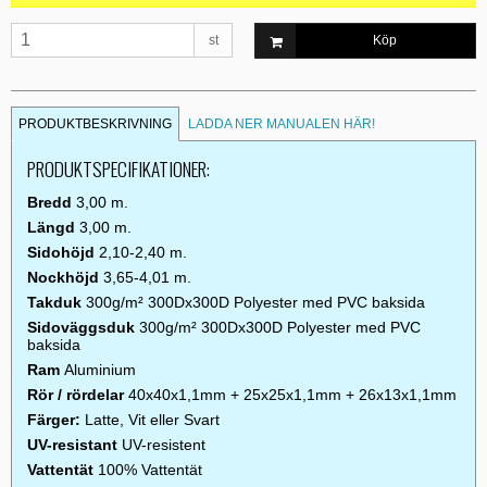
st
Köp
PRODUKTBESKRIVNING
LADDA NER MANUALEN HÄR!
PRODUKTSPECIFIKATIONER:
Bredd
3,00 m.
Längd
3,00 m.
Sidohöjd
2,10-2,40 m.
Nockhöjd
3,65-4,01 m.
Takduk
300g/m² 300Dx300D Polyester med PVC baksida
Sidoväggsduk
300g/m² 300Dx300D Polyester med PVC
baksida
Ram
Aluminium
Rör / rördelar
40x40x1,1mm + 25x25x1,1mm + 26x13x1,1mm
Färger:
Latte, Vit eller Svart
UV-resistant
UV-resistent
Vattentät
100% Vattentät