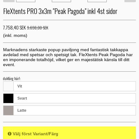
FleXtents PRO 3x3m "Peak Pagoda" inkl 4st sidor
7.758,40 SEK
9.698,00 SEK
(inkl. moms)
Marknadens starkaste popup paviljong med fantastisk takkappa
avdelad med spetsar och spetsigt tak. FleXtents Peak Pagoda har
en imponerande totalhöjd, vilket ger en majestätisk känsla till ditt
event.
dukfärg här!:
Vit
Svart
Latte
Välj först Variant/Färg