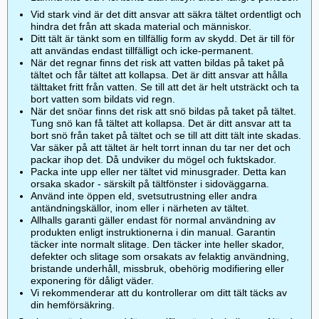
Vid stark vind är det ditt ansvar att säkra tältet ordentligt och
hindra det från att skada material och människor.
Ditt tält är tänkt som en tillfällig form av skydd. Det är till för
att användas endast tillfälligt och icke-permanent.
När det regnar finns det risk att vatten bildas på taket på
tältet och får tältet att kollapsa. Det är ditt ansvar att hålla
tälttaket fritt från vatten. Se till att det är helt utsträckt och ta
bort vatten som bildats vid regn.
När det snöar finns det risk att snö bildas på taket på tältet.
Tung snö kan få tältet att kollapsa. Det är ditt ansvar att ta
bort snö från taket på tältet och se till att ditt tält inte skadas.
Var säker på att tältet är helt torrt innan du tar ner det och
packar ihop det. Då undviker du mögel och fuktskador.
Packa inte upp eller ner tältet vid minusgrader. Detta kan
orsaka skador - särskilt på tältfönster i sidoväggarna.
Använd inte öppen eld, svetsutrustning eller andra
antändningskällor, inom eller i närheten av tältet.
Allhalls garanti gäller endast för normal användning av
produkten enligt instruktionerna i din manual. Garantin
täcker inte normalt slitage. Den täcker inte heller skador,
defekter och slitage som orsakats av felaktig användning,
bristande underhåll, missbruk, obehörig modifiering eller
exponering för dåligt väder.
Vi rekommenderar att du kontrollerar om ditt tält täcks av
din hemförsäkring.