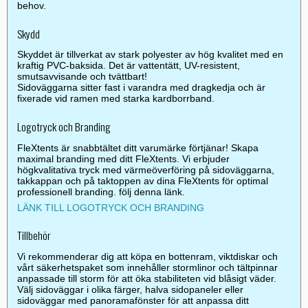
behov.
Skydd
Skyddet är tillverkat av stark polyester av hög kvalitet med en
kraftig PVC-baksida. Det är vattentätt, UV-resistent,
smutsavvisande och tvättbart!
Sidoväggarna sitter fast i varandra med dragkedja och är
fixerade vid ramen med starka kardborrband.
Logotryck och Branding
FleXtents är snabbtältet ditt varumärke förtjänar! Skapa
maximal branding med ditt FleXtents. Vi erbjuder
högkvalitativa tryck med värmeöverföring på sidoväggarna,
takkappan och på taktoppen av dina FleXtents för optimal
professionell branding. följ denna länk.
LÄNK TILL LOGOTRYCK OCH BRANDING
Tillbehör
Vi rekommenderar dig att köpa en bottenram, viktdiskar och
vårt säkerhetspaket som innehåller stormlinor och tältpinnar
anpassade till storm för att öka stabiliteten vid blåsigt väder.
Välj sidoväggar i olika färger, halva sidopaneler eller
sidoväggar med panoramafönster för att anpassa ditt