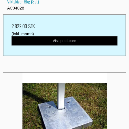
Viktskivor 6kg (8st)
AC04028
2.822,00 SEK
(inkl. moms)
Visa produkten