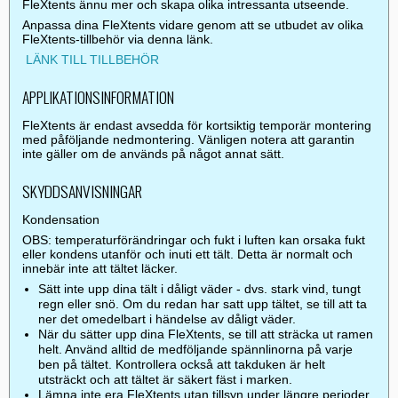
FleXtents ännu mer och skapa olika intressanta utseende.
Anpassa dina FleXtents vidare genom att se utbudet av olika
FleXtents-tillbehör via denna länk.
LÄNK TILL TILLBEHÖR
APPLIKATIONSINFORMATION
FleXtents är endast avsedda för kortsiktig temporär montering
med påföljande nedmontering. Vänligen notera att garantin
inte gäller om de används på något annat sätt.
SKYDDSANVISNINGAR
Kondensation
OBS: temperaturförändringar och fukt i luften kan orsaka fukt
eller kondens utanför och inuti ett tält. Detta är normalt och
innebär inte att tältet läcker.
Sätt inte upp dina tält i dåligt väder - dvs. stark vind, tungt
regn eller snö. Om du redan har satt upp tältet, se till att ta
ner det omedelbart i händelse av dåligt väder.
När du sätter upp dina FleXtents, se till att sträcka ut ramen
helt. Använd alltid de medföljande spännlinorna på varje
ben på tältet. Kontrollera också att takduken är helt
utsträckt och att tältet är säkert fäst i marken.
Lämna inte era FleXtents utan tillsyn under längre perioder.