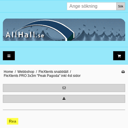
Sök
Home
/
Webbshop
/
FleXtents snabbtält
/
FleXtents PRO 3x3m "Peak Pagoda" inkl 4st sidor
Rea