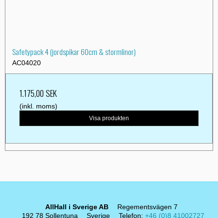
Safetypack 4 (jordspikar 60cm & stormlinor)
AC04020
1.175,00 SEK
(inkl. moms)
Visa produkten
AllHall i Sverige AB
Regementsvägen 7
192 78 Sollentuna
Sverige
Telefon
:
+46 (0)8 41002727