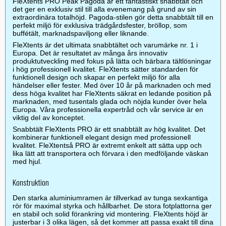
FleXtents PRO Peak Pagoda är ett fantastiskt snabbtält och
det ger en exklusiv stil till alla evenemang på grund av sin
extraordinära totalhöjd. Pagoda-stilen gör detta snabbtält till en
perfekt miljö för exklusiva trädgårdsfester, bröllop, som
buffétält, marknadspaviljong eller liknande.
FleXtents är det ultimata snabbtältet och varumärke nr. 1 i
Europa. Det är resultatet av många års innovativ
produktutveckling med fokus på lätta och bärbara tältlösningar
i hög professionell kvalitet. FleXtents sätter standarden för
funktionell design och skapar en perfekt miljö för alla
händelser eller fester. Med över 10 år på marknaden och med
dess höga kvalitet har FleXtents säkrat en ledande position på
marknaden, med tusentals glada och nöjda kunder över hela
Europa. Våra professionella expertråd och vår service är en
viktig del av konceptet.
Snabbtält FleXtents PRO är ett snabbtält av hög kvalitet. Det
kombinerar funktionell elegant design med professionell
kvalitet. FleXtentså PRO är extremt enkelt att sätta upp och
lika lätt att transportera och förvara i den medföljande väskan
med hjul.
Konstruktion
Den starka aluminiumramen är tillverkad av tunga sexkantiga
rör för maximal styrka och hållbarhet. De stora fotplattorna ger
en stabil och solid förankring vid montering. FleXtents höjd är
justerbar i 3 olika lägen, så det kommer att passa exakt till dina