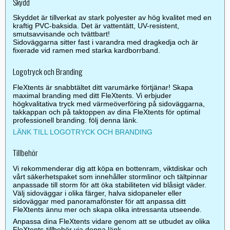
Skydd
Skyddet är tillverkat av stark polyester av hög kvalitet med en
kraftig PVC-baksida. Det är vattentätt, UV-resistent,
smutsavvisande och tvättbart!
Sidoväggarna sitter fast i varandra med dragkedja och är
fixerade vid ramen med starka kardborrband.
Logotryck och Branding
FleXtents är snabbtältet ditt varumärke förtjänar! Skapa
maximal branding med ditt FleXtents. Vi erbjuder
högkvalitativa tryck med värmeöverföring på sidoväggarna,
takkappan och på taktoppen av dina FleXtents för optimal
professionell branding. följ denna länk.
LÄNK TILL LOGOTRYCK OCH BRANDING
Tillbehör
Vi rekommenderar dig att köpa en bottenram, viktdiskar och
vårt säkerhetspaket som innehåller stormlinor och tältpinnar
anpassade till storm för att öka stabiliteten vid blåsigt väder.
Välj sidoväggar i olika färger, halva sidopaneler eller
sidoväggar med panoramafönster för att anpassa ditt
FleXtents ännu mer och skapa olika intressanta utseende.
Anpassa dina FleXtents vidare genom att se utbudet av olika
FleXtents-tillbehör via denna länk.