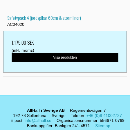
Safetypack 4 (jordspikar 60cm & stormlinor)
AC04020
1.175,00 SEK
(inkl. moms)
Visa produkten
AllHall i Sverige AB
Regementsvägen 7
192 78 Sollentuna
Sverige
Telefon
:
+46 (0)8 41002727
E-post
:
info@allhall.se
Organisationsnummer
:
556671-0769
Bankuppgifter
:
Bankgiro 241-4571
Sitemap