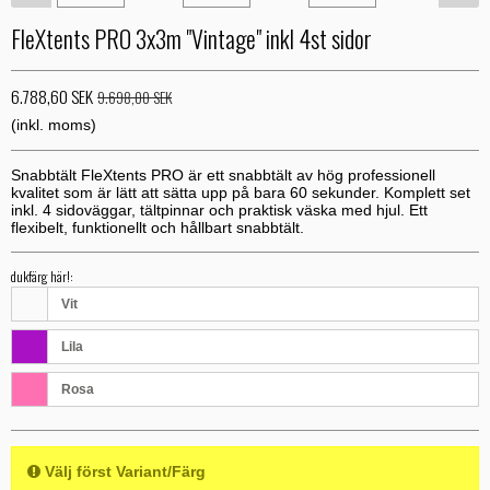
FleXtents PRO 3x3m "Vintage" inkl 4st sidor
6.788,60 SEK
9.698,00 SEK
(inkl. moms)
Snabbtält FleXtents PRO är ett snabbtält av hög professionell
kvalitet som är lätt att sätta upp på bara 60 sekunder. Komplett set
inkl. 4 sidoväggar, tältpinnar och praktisk väska med hjul. Ett
flexibelt, funktionellt och hållbart snabbtält.
dukfärg här!:
Vit
Lila
Rosa
Välj först Variant/Färg