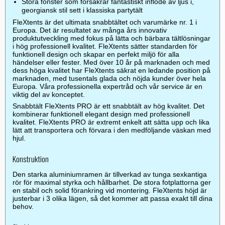
Stora fönster som försäkrar fantastiskt inflöde av ljus i,
georgiansk stil sett i klassiska partytält
FleXtents är det ultimata snabbtältet och varumärke nr. 1 i
Europa. Det är resultatet av många års innovativ
produktutveckling med fokus på lätta och bärbara tältlösningar
i hög professionell kvalitet. FleXtents sätter standarden för
funktionell design och skapar en perfekt miljö för alla
händelser eller fester. Med över 10 år på marknaden och med
dess höga kvalitet har FleXtents säkrat en ledande position på
marknaden, med tusentals glada och nöjda kunder över hela
Europa. Våra professionella expertråd och vår service är en
viktig del av konceptet.
Snabbtält FleXtents PRO är ett snabbtält av hög kvalitet. Det
kombinerar funktionell elegant design med professionell
kvalitet. FleXtents PRO är extremt enkelt att sätta upp och lika
lätt att transportera och förvara i den medföljande väskan med
hjul.
Konstruktion
Den starka aluminiumramen är tillverkad av tunga sexkantiga
rör för maximal styrka och hållbarhet. De stora fotplattorna ger
en stabil och solid förankring vid montering. FleXtents höjd är
justerbar i 3 olika lägen, så det kommer att passa exakt till dina
behov.