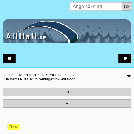
Sök
Home
/
Webbshop
/
FleXtents snabbtält
/
FleXtents PRO 3x3m "Vintage" inkl 4st sidor
Rea