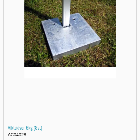
Viktskivor 6kg (8st)
AC04028