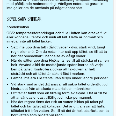
med påföljande nedmontering. Vänligen notera att garantin
inte gäller om de används på något annat sätt.
SKYDDSANVISNINGAR
Kondensation
OBS: temperaturförändringar och fukt i luften kan orsaka fukt
eller kondens utanför och inuti ett tält. Detta är normalt och
innebär inte att tältet läcker.
Sätt inte upp dina tält i dåligt väder - dvs. stark vind, tungt
regn eller snö. Om du redan har satt upp tältet, se till att ta
ner det omedelbart i händelse av dåligt väder.
När du sätter upp dina FleXtents, se till att sträcka ut ramen
helt. Använd alltid de medföljande spännlinorna på varje
ben på tältet. Kontrollera också att takduken är helt
utsträckt och att tältet är säkert fäst i marken.
Lämna inte era FleXtents utan tillsyn under längre perioder.
Vid stark vind är det ditt ansvar att säkra tältet ordentligt och
hindra det från att skada material och människor.
Ditt tält är tänkt som en tillfällig form av skydd. Det är till för
att användas endast tillfälligt och icke-permanent.
När det regnar finns det risk att vatten bildas på taket på
tältet och får tältet att kollapsa. Det är ditt ansvar att hålla
tälttaket fritt från vatten. Se till att det är helt utsträckt och ta
bort vatten som bildats vid regn.