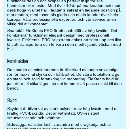
funktionell design och skapar en perfekt miljö för alla
händelser eller fester. Med över 10 år på marknaden och med
dess höga kvalitet har FleXtents säkrat en ledande position på
marknaden, med tusentals glada och nöjda kunder över hela
Europa. Våra professionella expertråd och vår service är en
viktig del av konceptet.
Snabbtält FleXtents PRO är ett snabbtält av hög kvalitet. Det
kombinerar funktionell elegant design med professionell
kvalitet. FleXtents PRO är extremt enkelt att sätta upp och lika
lätt att transportera och förvara i den medföljande väskan med
hjul.
Konstruktion
Den starka aluminiumramen är tillverkad av tunga sexkantiga
rör för maximal styrka och hållbarhet. De stora fotplattorna ger
en stabil och solid förankring vid montering. FleXtents höjd är
justerbar i 3 olika lägen, så det kommer att passa exakt till dina
behov.
Skydd
Skyddet är tillverkat av stark polyester av hög kvalitet med en
kraftig PVC-baksida. Det är vattentätt, UV-resistent,
smutsavvisande och tvättbart!
Sidoväggarna sitter fast i varandra med dragkedja och är