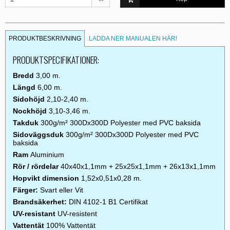
PRODUKTBESKRIVNING
LADDA NER MANUALEN HÄR!
PRODUKTSPECIFIKATIONER:
Bredd
3,00 m.
Längd
6,00 m.
Sidohöjd
2,10-2,40 m.
Nockhöjd
3,10-3,46 m.
Takduk
300g/m² 300Dx300D Polyester med PVC baksida
Sidoväggsduk
300g/m² 300Dx300D Polyester med PVC
baksida
Ram
Aluminium
Rör / rördelar
40x40x1,1mm + 25x25x1,1mm + 26x13x1,1mm
Hopvikt dimension
1,52x0,51x0,28 m.
Färger:
Svart eller Vit
Brandsäkerhet:
DIN 4102-1 B1 Certifikat
UV-resistant
UV-resistent
Vattentät
100% Vattentät