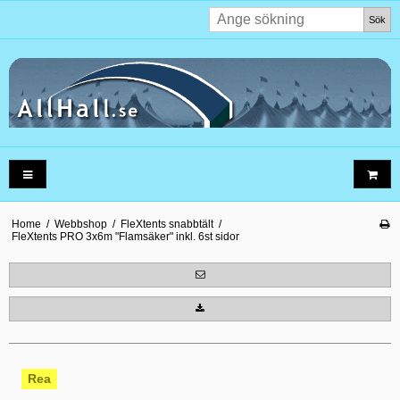
Sök
Home
/
Webbshop
/
FleXtents snabbtält
/
FleXtents PRO 3x6m "Flamsäker" inkl. 6st sidor
Rea