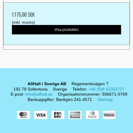
1.175,00 SEK
(inkl. moms)
Visa produkten
AllHall i Sverige AB
Regementsvägen 7
192 78 Sollentuna
Sverige
Telefon
:
+46 (0)8 41002727
E-post
:
info@allhall.se
Organisationsnummer
:
556671-0769
Bankuppgifter
:
Bankgiro 241-4571
Sitemap