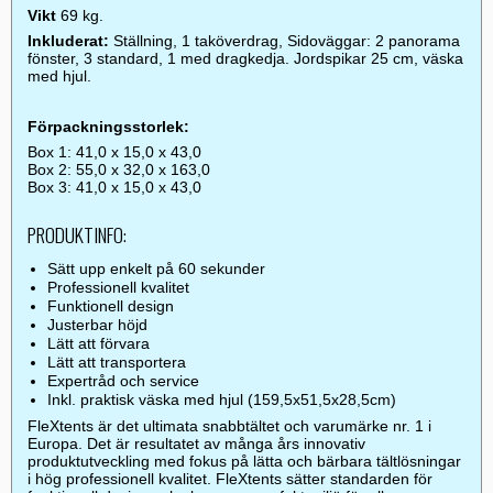
Vikt
69 kg.
Inkluderat:
Ställning, 1 taköverdrag, Sidoväggar: 2 panorama
fönster, 3 standard, 1 med dragkedja. Jordspikar 25 cm, väska
med hjul.
Förpackningsstorlek:
Box 1: 41,0 x 15,0 x 43,0
Box 2: 55,0 x 32,0 x 163,0
Box 3: 41,0 x 15,0 x 43,0
PRODUKTINFO:
Sätt upp enkelt på 60 sekunder
Professionell kvalitet
Funktionell design
Justerbar höjd
Lätt att förvara
Lätt att transportera
Expertråd och service
Inkl. praktisk väska med hjul (159,5x51,5x28,5cm)
FleXtents är det ultimata snabbtältet och varumärke nr. 1 i
Europa. Det är resultatet av många års innovativ
produktutveckling med fokus på lätta och bärbara tältlösningar
i hög professionell kvalitet. FleXtents sätter standarden för