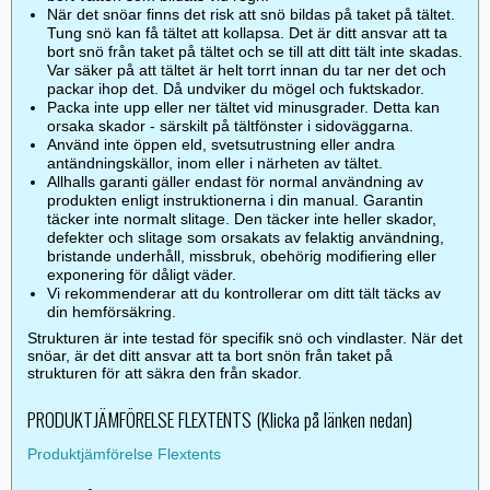
När det snöar finns det risk att snö bildas på taket på tältet.
Tung snö kan få tältet att kollapsa. Det är ditt ansvar att ta
bort snö från taket på tältet och se till att ditt tält inte skadas.
Var säker på att tältet är helt torrt innan du tar ner det och
packar ihop det. Då undviker du mögel och fuktskador.
Packa inte upp eller ner tältet vid minusgrader. Detta kan
orsaka skador - särskilt på tältfönster i sidoväggarna.
Använd inte öppen eld, svetsutrustning eller andra
antändningskällor, inom eller i närheten av tältet.
Allhalls garanti gäller endast för normal användning av
produkten enligt instruktionerna i din manual. Garantin
täcker inte normalt slitage. Den täcker inte heller skador,
defekter och slitage som orsakats av felaktig användning,
bristande underhåll, missbruk, obehörig modifiering eller
exponering för dåligt väder.
Vi rekommenderar att du kontrollerar om ditt tält täcks av
din hemförsäkring.
Strukturen är inte testad för specifik snö och vindlaster. När det
snöar, är det ditt ansvar att ta bort snön från taket på
strukturen för att säkra den från skador.
PRODUKTJÄMFÖRELSE FLEXTENTS (Klicka på länken nedan)
Produktjämförelse Flextents