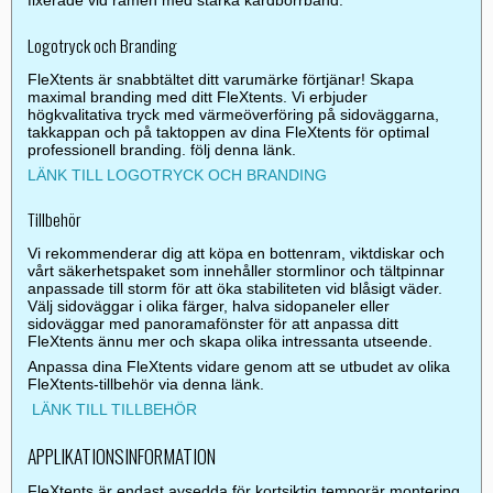
fixerade vid ramen med starka kardborrband.
Logotryck och Branding
FleXtents är snabbtältet ditt varumärke förtjänar! Skapa
maximal branding med ditt FleXtents. Vi erbjuder
högkvalitativa tryck med värmeöverföring på sidoväggarna,
takkappan och på taktoppen av dina FleXtents för optimal
professionell branding. följ denna länk.
LÄNK TILL LOGOTRYCK OCH BRANDING
Tillbehör
Vi rekommenderar dig att köpa en bottenram, viktdiskar och
vårt säkerhetspaket som innehåller stormlinor och tältpinnar
anpassade till storm för att öka stabiliteten vid blåsigt väder.
Välj sidoväggar i olika färger, halva sidopaneler eller
sidoväggar med panoramafönster för att anpassa ditt
FleXtents ännu mer och skapa olika intressanta utseende.
Anpassa dina FleXtents vidare genom att se utbudet av olika
FleXtents-tillbehör via denna länk.
LÄNK TILL TILLBEHÖR
APPLIKATIONSINFORMATION
FleXtents är endast avsedda för kortsiktig temporär montering