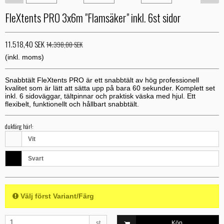
FleXtents PRO 3x6m "Flamsäker" inkl. 6st sidor
11.518,40 SEK
14.398,00 SEK
(inkl. moms)
Snabbtält FleXtents PRO är ett snabbtält av hög professionell
kvalitet som är lätt att sätta upp på bara 60 sekunder. Komplett set
inkl. 6 sidoväggar, tältpinnar och praktisk väska med hjul. Ett
flexibelt, funktionellt och hållbart snabbtält.
dukfärg här!:
Vit
Svart
Välj först Variant/Färg
st
Köp