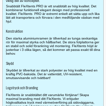
viktig del av konceptet.
Snabbtält FleXtents PRO är ett snabbtält av hög kvalitet. Det
kombinerar funktionell elegant design med professionell
kvalitet. FleXtents PRO är extremt enkelt att sätta upp och lika
lätt att transportera och förvara i den medföljande väskan med
hjul.
Konstruktion
Den starka aluminiumramen är tillverkad av tunga sexkantiga
rör för maximal styrka och hållbarhet. De stora fotplattorna ger
en stabil och solid förankring vid montering. FleXtents höjd är
justerbar i 3 olika lägen, så det kommer att passa exakt till dina
behov.
Skydd
Skyddet är tillverkat av stark polyester av hög kvalitet med en
kraftig PVC-baksida. Det är vattentätt, UV-resistent,
smutsavvisande och tvättbart!
Logotryck och Branding
FleXtents är snabbtältet ditt varumärke förtjänar! Skapa
maximal branding med ditt FleXtents. Vi erbjuder
högkvalitativa tryck med värmeöverföring på sidoväggarna,