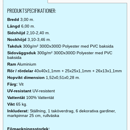
PRODUKTSPECIFIKATIONER:
Bredd
3,00 m.
Längd
6,00 m.
Sidohöjd
2,10-2,40 m.
Nockhöjd
3,10-3,46 m.
Takduk
300g/m² 300Dx300D Polyester med PVC baksida
Sidoväggsduk
300g/m² 300Dx300D Polyester med PVC
baksida
Ram
Aluminium
Rör / rördelar
40x40x1,1mm + 25x25x1,1mm + 26x13x1,1mm
Hopvikt dimension
1,52x0,51x0,28 m.
Färg:
Vit
UV-resistant
UV-resistent
Vattentät
100% Vattentät
Vikt
65 kg.
Inkluderat:
Ställning, 1 taköverdrag, 6 dekorativa gardiner,
markpinnar 25 cm, rullväska
Förpackningsstorlek: