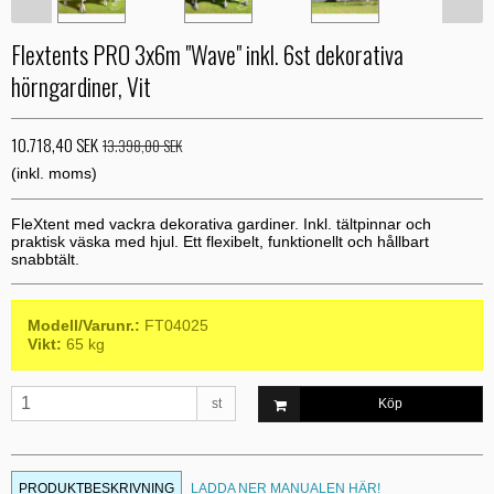
Flextents PRO 3x6m "Wave" inkl. 6st dekorativa
hörngardiner, Vit
10.718,40 SEK
13.398,00 SEK
(inkl. moms)
FleXtent med vackra dekorativa gardiner. Inkl. tältpinnar och
praktisk väska med hjul. Ett flexibelt, funktionellt och hållbart
snabbtält.
Modell/Varunr.:
FT04025
Vikt:
65
kg
st
Köp
PRODUKTBESKRIVNING
LADDA NER MANUALEN HÄR!