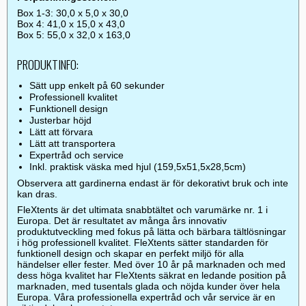
Box 1-3: 30,0 x 5,0 x 30,0
Box 4: 41,0 x 15,0 x 43,0
Box 5: 55,0 x 32,0 x 163,0
PRODUKTINFO:
Sätt upp enkelt på 60 sekunder
Professionell kvalitet
Funktionell design
Justerbar höjd
Lätt att förvara
Lätt att transportera
Expertråd och service
Inkl. praktisk väska med hjul (159,5x51,5x28,5cm)
Observera att gardinerna endast är för dekorativt bruk och inte
kan dras.
FleXtents är det ultimata snabbtältet och varumärke nr. 1 i
Europa. Det är resultatet av många års innovativ
produktutveckling med fokus på lätta och bärbara tältlösningar
i hög professionell kvalitet. FleXtents sätter standarden för
funktionell design och skapar en perfekt miljö för alla
händelser eller fester. Med över 10 år på marknaden och med
dess höga kvalitet har FleXtents säkrat en ledande position på
marknaden, med tusentals glada och nöjda kunder över hela
Europa. Våra professionella expertråd och vår service är en