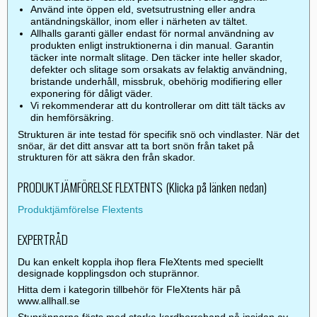
Använd inte öppen eld, svetsutrustning eller andra
antändningskällor, inom eller i närheten av tältet.
Allhalls garanti gäller endast för normal användning av
produkten enligt instruktionerna i din manual. Garantin
täcker inte normalt slitage. Den täcker inte heller skador,
defekter och slitage som orsakats av felaktig användning,
bristande underhåll, missbruk, obehörig modifiering eller
exponering för dåligt väder.
Vi rekommenderar att du kontrollerar om ditt tält täcks av
din hemförsäkring.
Strukturen är inte testad för specifik snö och vindlaster. När det
snöar, är det ditt ansvar att ta bort snön från taket på
strukturen för att säkra den från skador.
PRODUKTJÄMFÖRELSE FLEXTENTS (Klicka på länken nedan)
Produktjämförelse Flextents
EXPERTRÅD
Du kan enkelt koppla ihop flera FleXtents med speciellt
designade kopplingsdon och stuprännor.
Hitta dem i kategorin tillbehör för FleXtents här på
www.allhall.se
Stuprännorna fästs med starka kardborreband på insidan av