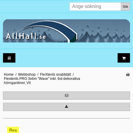
Sök
Home
/
Webbshop
/
FleXtents snabbtält
/
Flextents PRO 3x6m "Wave" inkl. 6st dekorativa
hörngardiner, Vit
Rea