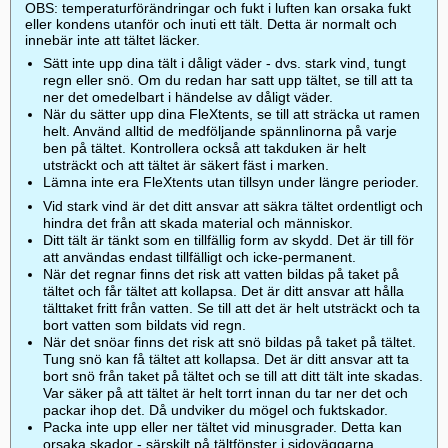
OBS: temperaturförändringar och fukt i luften kan orsaka fukt
eller kondens utanför och inuti ett tält. Detta är normalt och
innebär inte att tältet läcker.
Sätt inte upp dina tält i dåligt väder - dvs. stark vind, tungt
regn eller snö. Om du redan har satt upp tältet, se till att ta
ner det omedelbart i händelse av dåligt väder.
När du sätter upp dina FleXtents, se till att sträcka ut ramen
helt. Använd alltid de medföljande spännlinorna på varje
ben på tältet. Kontrollera också att takduken är helt
utsträckt och att tältet är säkert fäst i marken.
Lämna inte era FleXtents utan tillsyn under längre perioder.
Vid stark vind är det ditt ansvar att säkra tältet ordentligt och
hindra det från att skada material och människor.
Ditt tält är tänkt som en tillfällig form av skydd. Det är till för
att användas endast tillfälligt och icke-permanent.
När det regnar finns det risk att vatten bildas på taket på
tältet och får tältet att kollapsa. Det är ditt ansvar att hålla
tälttaket fritt från vatten. Se till att det är helt utsträckt och ta
bort vatten som bildats vid regn.
När det snöar finns det risk att snö bildas på taket på tältet.
Tung snö kan få tältet att kollapsa. Det är ditt ansvar att ta
bort snö från taket på tältet och se till att ditt tält inte skadas.
Var säker på att tältet är helt torrt innan du tar ner det och
packar ihop det. Då undviker du mögel och fuktskador.
Packa inte upp eller ner tältet vid minusgrader. Detta kan
orsaka skador - särskilt på tältfönster i sidoväggarna.