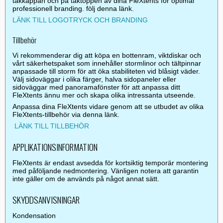
takkappan och på taktoppen av dina FleXtents för optimal
professionell branding. följ denna länk.
LÄNK TILL LOGOTRYCK OCH BRANDING
Tillbehör
Vi rekommenderar dig att köpa en bottenram, viktdiskar och
vårt säkerhetspaket som innehåller stormlinor och tältpinnar
anpassade till storm för att öka stabiliteten vid blåsigt väder.
Välj sidoväggar i olika färger, halva sidopaneler eller
sidoväggar med panoramafönster för att anpassa ditt
FleXtents ännu mer och skapa olika intressanta utseende.
Anpassa dina FleXtents vidare genom att se utbudet av olika
FleXtents-tillbehör via denna länk.
LÄNK TILL TILLBEHÖR
APPLIKATIONSINFORMATION
FleXtents är endast avsedda för kortsiktig temporär montering
med påföljande nedmontering. Vänligen notera att garantin
inte gäller om de används på något annat sätt.
SKYDDSANVISNINGAR
Kondensation