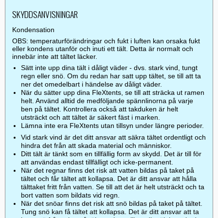
SKYDDSANVISNINGAR
Kondensation
OBS: temperaturförändringar och fukt i luften kan orsaka fukt
eller kondens utanför och inuti ett tält. Detta är normalt och
innebär inte att tältet läcker.
Sätt inte upp dina tält i dåligt väder - dvs. stark vind, tungt
regn eller snö. Om du redan har satt upp tältet, se till att ta
ner det omedelbart i händelse av dåligt väder.
När du sätter upp dina FleXtents, se till att sträcka ut ramen
helt. Använd alltid de medföljande spännlinorna på varje
ben på tältet. Kontrollera också att takduken är helt
utsträckt och att tältet är säkert fäst i marken.
Lämna inte era FleXtents utan tillsyn under längre perioder.
Vid stark vind är det ditt ansvar att säkra tältet ordentligt och
hindra det från att skada material och människor.
Ditt tält är tänkt som en tillfällig form av skydd. Det är till för
att användas endast tillfälligt och icke-permanent.
När det regnar finns det risk att vatten bildas på taket på
tältet och får tältet att kollapsa. Det är ditt ansvar att hålla
tälttaket fritt från vatten. Se till att det är helt utsträckt och ta
bort vatten som bildats vid regn.
När det snöar finns det risk att snö bildas på taket på tältet.
Tung snö kan få tältet att kollapsa. Det är ditt ansvar att ta