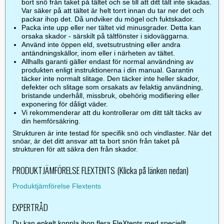
bort snö från taket på tältet och se till att ditt tält inte skadas.
Var säker på att tältet är helt torrt innan du tar ner det och
packar ihop det. Då undviker du mögel och fuktskador.
Packa inte upp eller ner tältet vid minusgrader. Detta kan
orsaka skador - särskilt på tältfönster i sidoväggarna.
Använd inte öppen eld, svetsutrustning eller andra
antändningskällor, inom eller i närheten av tältet.
Allhalls garanti gäller endast för normal användning av
produkten enligt instruktionerna i din manual. Garantin
täcker inte normalt slitage. Den täcker inte heller skador,
defekter och slitage som orsakats av felaktig användning,
bristande underhåll, missbruk, obehörig modifiering eller
exponering för dåligt väder.
Vi rekommenderar att du kontrollerar om ditt tält täcks av
din hemförsäkring.
Strukturen är inte testad för specifik snö och vindlaster. När det
snöar, är det ditt ansvar att ta bort snön från taket på
strukturen för att säkra den från skador.
PRODUKTJÄMFÖRELSE FLEXTENTS (Klicka på länken nedan)
Produktjämförelse Flextents
EXPERTRÅD
Du kan enkelt koppla ihop flera FleXtents med speciellt