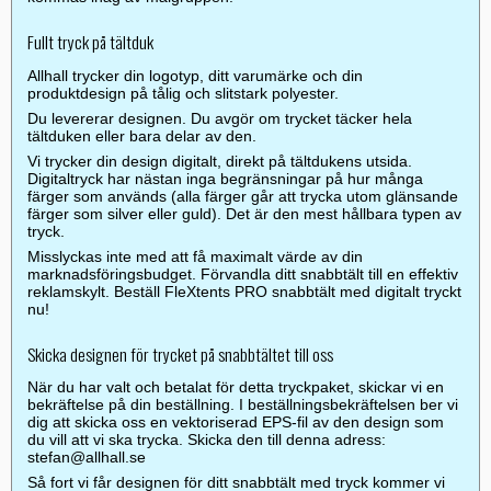
Fullt tryck på tältduk
Allhall trycker din logotyp, ditt varumärke och din
produktdesign på tålig och slitstark polyester.
Du levererar designen. Du avgör om trycket täcker hela
tältduken eller bara delar av den.
Vi trycker din design digitalt, direkt på tältdukens utsida.
Digitaltryck har nästan inga begränsningar på hur många
färger som används (alla färger går att trycka utom glänsande
färger som silver eller guld). Det är den mest hållbara typen av
tryck.
Misslyckas inte med att få maximalt värde av din
marknadsföringsbudget. Förvandla ditt snabbtält till en effektiv
reklamskylt. Beställ FleXtents PRO snabbtält med digitalt tryckt
nu!
Skicka designen för trycket på snabbtältet till oss
När du har valt och betalat för detta tryckpaket, skickar vi en
bekräftelse på din beställning. I beställningsbekräftelsen ber vi
dig att skicka oss en vektoriserad EPS-fil av den design som
du vill att vi ska trycka. Skicka den till denna adress:
stefan@allhall.se
Så fort vi får designen för ditt snabbtält med tryck kommer vi