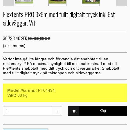
Flextents PRO 3x6m med fullt digitalt tryck inkl 6st
sidoväggar, Vit
30.798,40 SEK
38.498,00 SEK
(inkl. moms)
Varför inte gå lite längre och förvandla ditt snabbtält till en
reklamskylt? Få maximal synlighet till minimal kostnad med ett
FleXtents snabbtält med ditt tryck och ditt varumärke. Snabbtält
med fullt digitalt tryck på taktoppen och sidoväggarna.
Modell/Varunr.:
FT04494
Vikt:
88
kg
st
Köp