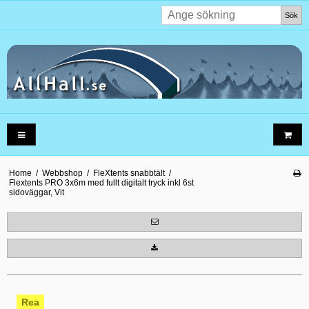
Sök
Home
/
Webbshop
/
FleXtents snabbtält
/
Flextents PRO 3x6m med fullt digitalt tryck inkl 6st
sidoväggar, Vit
Rea