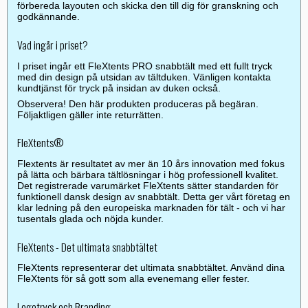
förbereda layouten och skicka den till dig för granskning och
godkännande.
Vad ingår i priset?
I priset ingår ett FleXtents PRO snabbtält med ett fullt tryck
med din design på utsidan av tältduken. Vänligen kontakta
kundtjänst för tryck på insidan av duken också.
Observera! Den här produkten produceras på begäran.
Följaktligen gäller inte returrätten.
FleXtents®
Flextents är resultatet av mer än 10 års innovation med fokus
på lätta och bärbara tältlösningar i hög professionell kvalitet.
Det registrerade varumärket FleXtents sätter standarden för
funktionell dansk design av snabbtält. Detta ger vårt företag en
klar ledning på den europeiska marknaden för tält - och vi har
tusentals glada och nöjda kunder.
FleXtents - Det ultimata snabbtältet
FleXtents representerar det ultimata snabbtältet. Använd dina
FleXtents för så gott som alla evenemang eller fester.
Logotryck och Branding