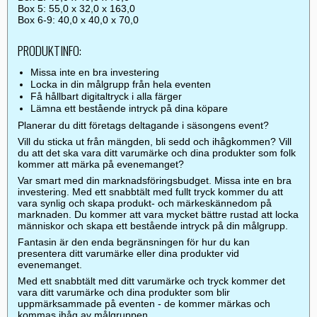
Box 5: 55,0 x 32,0 x 163,0
Box 6-9: 40,0 x 40,0 x 70,0
PRODUKTINFO:
Missa inte en bra investering
Locka in din målgrupp från hela eventen
Få hållbart digitaltryck i alla färger
Lämna ett bestående intryck på dina köpare
Planerar du ditt företags deltagande i säsongens event?
Vill du sticka ut från mängden, bli sedd och ihågkommen? Vill
du att det ska vara ditt varumärke och dina produkter som folk
kommer att märka på evenemanget?
Var smart med din marknadsföringsbudget. Missa inte en bra
investering. Med ett snabbtält med fullt tryck kommer du att
vara synlig och skapa produkt- och märkeskännedom på
marknaden. Du kommer att vara mycket bättre rustad att locka
människor och skapa ett bestående intryck på din målgrupp.
Fantasin är den enda begränsningen för hur du kan
presentera ditt varumärke eller dina produkter vid
evenemanget.
Med ett snabbtält med ditt varumärke och tryck kommer det
vara ditt varumärke och dina produkter som blir
uppmärksammade på eventen - de kommer märkas och
kommas ihåg av målgruppen.