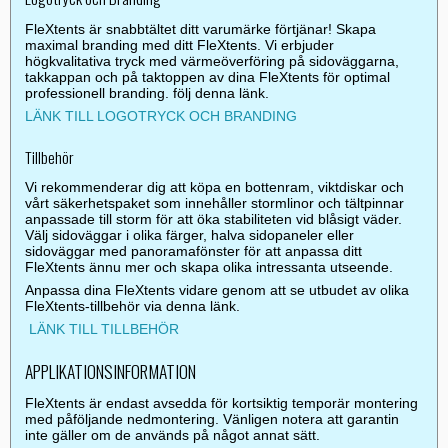
FleXtents är snabbtältet ditt varumärke förtjänar! Skapa
maximal branding med ditt FleXtents. Vi erbjuder
högkvalitativa tryck med värmeöverföring på sidoväggarna,
takkappan och på taktoppen av dina FleXtents för optimal
professionell branding. följ denna länk.
LÄNK TILL LOGOTRYCK OCH BRANDING
Tillbehör
Vi rekommenderar dig att köpa en bottenram, viktdiskar och
vårt säkerhetspaket som innehåller stormlinor och tältpinnar
anpassade till storm för att öka stabiliteten vid blåsigt väder.
Välj sidoväggar i olika färger, halva sidopaneler eller
sidoväggar med panoramafönster för att anpassa ditt
FleXtents ännu mer och skapa olika intressanta utseende.
Anpassa dina FleXtents vidare genom att se utbudet av olika
FleXtents-tillbehör via denna länk.
LÄNK TILL TILLBEHÖR
APPLIKATIONSINFORMATION
FleXtents är endast avsedda för kortsiktig temporär montering
med påföljande nedmontering. Vänligen notera att garantin
inte gäller om de används på något annat sätt.