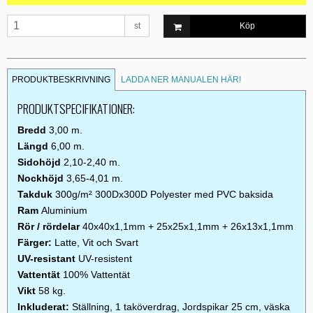
st
Köp
PRODUKTBESKRIVNING
LADDA NER MANUALEN HÄR!
PRODUKTSPECIFIKATIONER:
Bredd
3,00 m.
Längd
6,00 m.
Sidohöjd
2,10-2,40 m.
Nockhöjd
3,65-4,01 m.
Takduk
300g/m² 300Dx300D Polyester med PVC baksida
Ram
Aluminium
Rör / rördelar
40x40x1,1mm + 25x25x1,1mm + 26x13x1,1mm
Färger:
Latte, Vit och Svart
UV-resistant
UV-resistent
Vattentät
100% Vattentät
Vikt
58 kg.
Inkluderat:
Ställning, 1 taköverdrag, Jordspikar 25 cm, väska