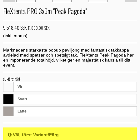
FleXtents PRO 3x6m "Peak Pagoda"
9.518,40 SEK
11.898,00 SEK
(inkl. moms)
Marknadens starkaste popup paviljong med fantastisk takkappa
avdelad med spetsar och spetsigt tak. FleXtents Peak Pagoda har
en imponerande totalhöjd, vilket ger en majestätisk känsla till ditt
event.
dukfärg här!:
Vit
Svart
Latte
Välj först Variant/Färg