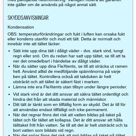
inte gäller om de används på något annat sätt.
SKYDDSANVISNINGAR
Kondensation
OBS: temperaturförändringar och fukt i luften kan orsaka fukt
eller kondens utanför och inuti ett tält. Detta är normalt och
innebär inte att tältet läcker.
Sätt inte upp dina tält i dåligt väder - dvs. stark vind, tungt
regn eller snö. Om du redan har satt upp tältet, se till att ta
ner det omedelbart i händelse av dåligt väder.
När du sätter upp dina FleXtents, se till att sträcka ut ramen
helt. Använd alltid de medföljande spännlinorna på varje
ben på tältet. Kontrollera också att takduken är helt
utsträckt och att tältet är säkert fäst i marken.
Lämna inte era FleXtents utan tillsyn under längre perioder.
Vid stark vind är det ditt ansvar att säkra tältet ordentligt och
hindra det från att skada material och människor.
Ditt tält är tänkt som en tillfällig form av skydd. Det är till för
att användas endast tillfälligt och icke-permanent.
När det regnar finns det risk att vatten bildas på taket på
tältet och får tältet att kollapsa. Det är ditt ansvar att hålla
tälttaket fritt från vatten. Se till att det är helt utsträckt och ta
bort vatten som bildats vid regn.
När det snöar finns det risk att snö bildas på taket på tältet.