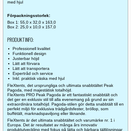
med hjul
Förpackningsstorlek:
Box 1: 55,0 x 32,0 x 163,0
Box 2: 25,0 x 10,0 x 157,0
PRODUKTINFO:
Professionell kvalitet
Funktionell design
Justerbar höjd
Lätt att förvara
Lätt att transportera
Expertråd och service
Inkl. praktisk väska med hjul
FleXtents, det ursprungliga och ultimata snabbtältet Peak
Pagoda, med majestätisk totalhöjd.
FleXtents PRO Peak Pagoda är ett fantastiskt snabbtält och
det ger en exklusiv stil till alla evenemang på grund av sin
extraordinära totalhöjd. Pagoda-stilen gör detta snabbtält till en
perfekt miljö för exklusiva trädgårdsfester, bröllop, som
buffétält, marknadspaviljong eller liknande.
FleXtents är det ultimata snabbtältet och varumärke nr. 1 i
Europa. Det är resultatet av många års innovativ
produktutveckling med fokus på lätta och bärbara tältlösningar