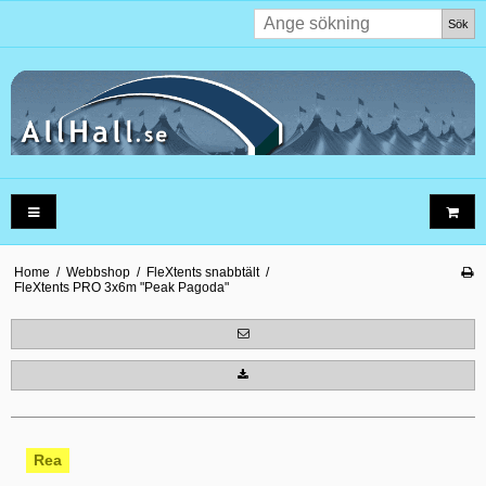
Sök
Home
/
Webbshop
/
FleXtents snabbtält
/
FleXtents PRO 3x6m "Peak Pagoda"
Rea