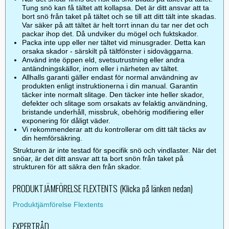
Tung snö kan få tältet att kollapsa. Det är ditt ansvar att ta
bort snö från taket på tältet och se till att ditt tält inte skadas.
Var säker på att tältet är helt torrt innan du tar ner det och
packar ihop det. Då undviker du mögel och fuktskador.
Packa inte upp eller ner tältet vid minusgrader. Detta kan
orsaka skador - särskilt på tältfönster i sidoväggarna.
Använd inte öppen eld, svetsutrustning eller andra
antändningskällor, inom eller i närheten av tältet.
Allhalls garanti gäller endast för normal användning av
produkten enligt instruktionerna i din manual. Garantin
täcker inte normalt slitage. Den täcker inte heller skador,
defekter och slitage som orsakats av felaktig användning,
bristande underhåll, missbruk, obehörig modifiering eller
exponering för dåligt väder.
Vi rekommenderar att du kontrollerar om ditt tält täcks av
din hemförsäkring.
Strukturen är inte testad för specifik snö och vindlaster. När det
snöar, är det ditt ansvar att ta bort snön från taket på
strukturen för att säkra den från skador.
PRODUKTJÄMFÖRELSE FLEXTENTS (Klicka på länken nedan)
Produktjämförelse Flextents
EXPERTRÅD