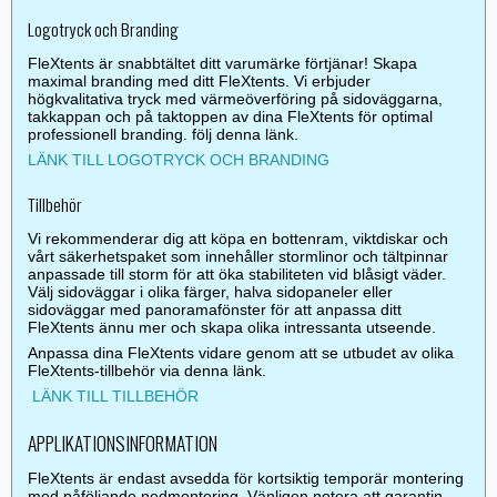
Logotryck och Branding
FleXtents är snabbtältet ditt varumärke förtjänar! Skapa
maximal branding med ditt FleXtents. Vi erbjuder
högkvalitativa tryck med värmeöverföring på sidoväggarna,
takkappan och på taktoppen av dina FleXtents för optimal
professionell branding. följ denna länk.
LÄNK TILL LOGOTRYCK OCH BRANDING
Tillbehör
Vi rekommenderar dig att köpa en bottenram, viktdiskar och
vårt säkerhetspaket som innehåller stormlinor och tältpinnar
anpassade till storm för att öka stabiliteten vid blåsigt väder.
Välj sidoväggar i olika färger, halva sidopaneler eller
sidoväggar med panoramafönster för att anpassa ditt
FleXtents ännu mer och skapa olika intressanta utseende.
Anpassa dina FleXtents vidare genom att se utbudet av olika
FleXtents-tillbehör via denna länk.
LÄNK TILL TILLBEHÖR
APPLIKATIONSINFORMATION
FleXtents är endast avsedda för kortsiktig temporär montering
med påföljande nedmontering. Vänligen notera att garantin