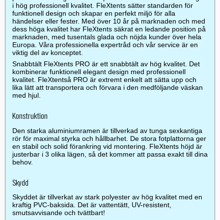
i hög professionell kvalitet. FleXtents sätter standarden för
funktionell design och skapar en perfekt miljö för alla
händelser eller fester. Med över 10 år på marknaden och med
dess höga kvalitet har FleXtents säkrat en ledande position på
marknaden, med tusentals glada och nöjda kunder över hela
Europa. Våra professionella expertråd och vår service är en
viktig del av konceptet.
Snabbtält FleXtents PRO är ett snabbtält av hög kvalitet. Det
kombinerar funktionell elegant design med professionell
kvalitet. FleXtentså PRO är extremt enkelt att sätta upp och
lika lätt att transportera och förvara i den medföljande väskan
med hjul.
Konstruktion
Den starka aluminiumramen är tillverkad av tunga sexkantiga
rör för maximal styrka och hållbarhet. De stora fotplattorna ger
en stabil och solid förankring vid montering. FleXtents höjd är
justerbar i 3 olika lägen, så det kommer att passa exakt till dina
behov.
Skydd
Skyddet är tillverkat av stark polyester av hög kvalitet med en
kraftig PVC-baksida. Det är vattentätt, UV-resistent,
smutsavvisande och tvättbart!