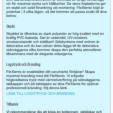
rör för maximal styrka och hållbarhet. De stora fotplattorna ger
en stabil och solid förankring vid montering. FleXtents höjd är
justerbar i 3 olika lägen, så det kommer att passa exakt till dina
behov.
Skydd
Skyddet är tillverkat av stark polyester av hög kvalitet med en
kraftig PVC-baksida. Det är vattentätt, UV-resistent,
smutsavvisande och tvättbart! Sidskynkena med snören är
dekorativa och du kan utöver detta lägga till de dekorativa
sidoväggarna vilka kommer skapa den perfekta atmosfären
tillsammans med de eleganta volangerna.
Logotryck och Branding
FleXtents är snabbtältet ditt varumärke förtjänar! Skapa
maximal branding med ditt FleXtents. Vi erbjuder
högkvalitativa tryck med värmeöverföring på sidoväggarna,
takkappan och på taktoppen av dina FleXtents för optimal
professionell branding. följ denna länk.
LÄNK TILL LOGOTRYCK OCH BRANDING
Tillbehör
Vi rekommenderar dig att köpa en bottenram, viktdiskar och