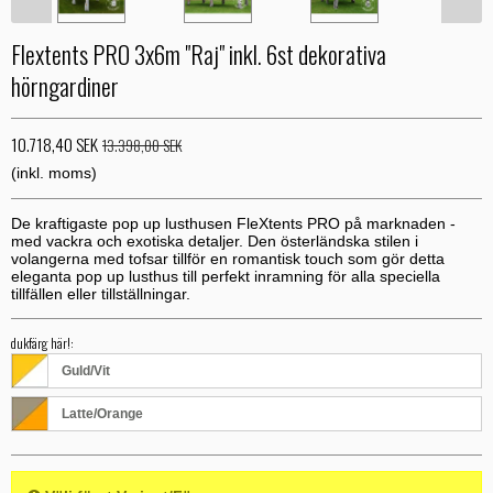
Flextents PRO 3x6m "Raj" inkl. 6st dekorativa
hörngardiner
10.718,40 SEK
13.398,00 SEK
(inkl. moms)
De kraftigaste pop up lusthusen FleXtents PRO på marknaden -
med vackra och exotiska detaljer. Den österländska stilen i
volangerna med tofsar tillför en romantisk touch som gör detta
eleganta pop up lusthus till perfekt inramning för alla speciella
tillfällen eller tillställningar.
dukfärg här!:
Guld/Vit
Latte/Orange