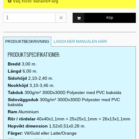
Välj först Variant/Färg
st
Köp
PRODUKTBESKRIVNING
LADDA NER MANUALEN HÄR!
PRODUKTSPECIFIKATIONER:
Bredd
3,00 m.
Längd
6,00 m.
Sidohöjd
2,10-2,40 m.
Nockhöjd
3,10-3,46 m.
Takduk
300g/m² 300Dx300D Polyester med PVC baksida
Sidoväggsduk
300g/m² 300Dx300D Polyester med PVC
baksida
Ram
Aluminium
Rör / rördelar
40x40x1,1mm + 25x25x1,1mm + 26x13x1,1mm
Hopvikt dimension
1,52x0,51x0,28 m.
Färger:
Vit/Guld eller Latte/Orange