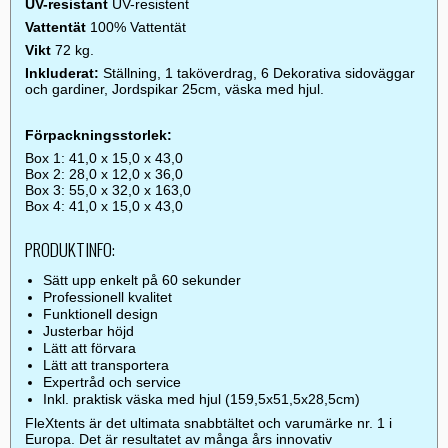
UV-resistant
UV-resistent
Vattentät
100% Vattentät
Vikt
72 kg.
Inkluderat:
Ställning, 1 taköverdrag, 6 Dekorativa sidoväggar
och gardiner, Jordspikar 25cm, väska med hjul.
Förpackningsstorlek:
Box 1: 41,0 x 15,0 x 43,0
Box 2: 28,0 x 12,0 x 36,0
Box 3: 55,0 x 32,0 x 163,0
Box 4: 41,0 x 15,0 x 43,0
PRODUKTINFO:
Sätt upp enkelt på 60 sekunder
Professionell kvalitet
Funktionell design
Justerbar höjd
Lätt att förvara
Lätt att transportera
Expertråd och service
Inkl. praktisk väska med hjul (159,5x51,5x28,5cm)
FleXtents är det ultimata snabbtältet och varumärke nr. 1 i
Europa. Det är resultatet av många års innovativ