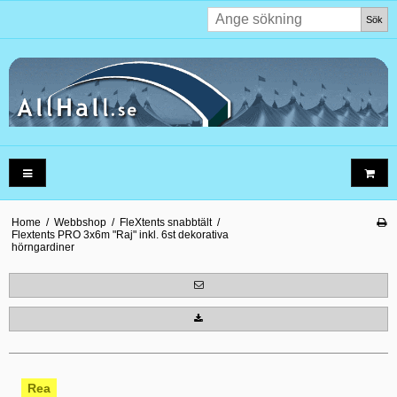
Sök
Home
/
Webbshop
/
FleXtents snabbtält
/
Flextents PRO 3x6m "Raj" inkl. 6st dekorativa
hörngardiner
Rea