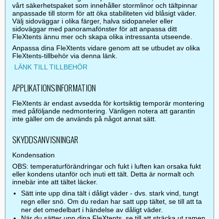
vårt säkerhetspaket som innehåller stormlinor och tältpinnar
anpassade till storm för att öka stabiliteten vid blåsigt väder.
Välj sidoväggar i olika färger, halva sidopaneler eller
sidoväggar med panoramafönster för att anpassa ditt
FleXtents ännu mer och skapa olika intressanta utseende.
Anpassa dina FleXtents vidare genom att se utbudet av olika
FleXtents-tillbehör via denna länk.
LÄNK TILL TILLBEHÖR
APPLIKATIONSINFORMATION
FleXtents är endast avsedda för kortsiktig temporär montering
med påföljande nedmontering. Vänligen notera att garantin
inte gäller om de används på något annat sätt.
SKYDDSANVISNINGAR
Kondensation
OBS: temperaturförändringar och fukt i luften kan orsaka fukt
eller kondens utanför och inuti ett tält. Detta är normalt och
innebär inte att tältet läcker.
Sätt inte upp dina tält i dåligt väder - dvs. stark vind, tungt
regn eller snö. Om du redan har satt upp tältet, se till att ta
ner det omedelbart i händelse av dåligt väder.
När du sätter upp dina FleXtents, se till att sträcka ut ramen