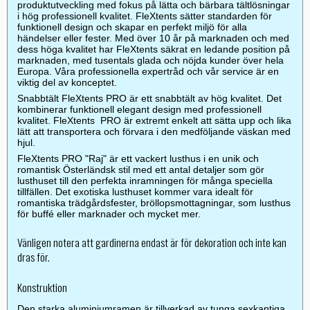
produktutveckling med fokus på lätta och bärbara tältlösningar
i hög professionell kvalitet. FleXtents sätter standarden för
funktionell design och skapar en perfekt miljö för alla
händelser eller fester. Med över 10 år på marknaden och med
dess höga kvalitet har FleXtents säkrat en ledande position på
marknaden, med tusentals glada och nöjda kunder över hela
Europa. Våra professionella expertråd och vår service är en
viktig del av konceptet.
Snabbtält FleXtents PRO är ett snabbtält av hög kvalitet. Det
kombinerar funktionell elegant design med professionell
kvalitet. FleXtents PRO är extremt enkelt att sätta upp och lika
lätt att transportera och förvara i den medföljande väskan med
hjul.
FleXtents PRO "Raj" är ett vackert lusthus i en unik och
romantisk Österländsk stil med ett antal detaljer som gör
lusthuset till den perfekta inramningen för många speciella
tillfällen. Det exotiska lusthuset kommer vara idealt för
romantiska trädgårdsfester, bröllopsmottagningar, som lusthus
för buffé eller marknader och mycket mer.
Vänligen notera att gardinerna endast är för dekoration och inte kan
dras för.
Konstruktion
Den starka aluminiumramen är tillverkad av tunga sexkantiga