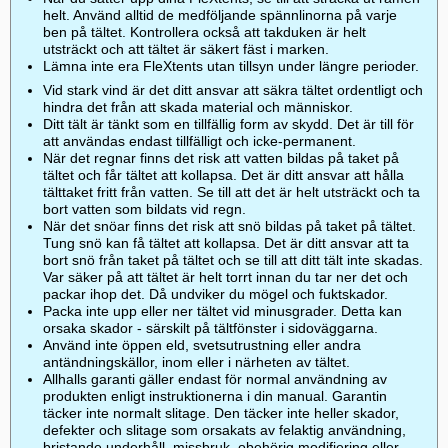
helt. Använd alltid de medföljande spännlinorna på varje
ben på tältet. Kontrollera också att takduken är helt
utsträckt och att tältet är säkert fäst i marken.
Lämna inte era FleXtents utan tillsyn under längre perioder.
Vid stark vind är det ditt ansvar att säkra tältet ordentligt och
hindra det från att skada material och människor.
Ditt tält är tänkt som en tillfällig form av skydd. Det är till för
att användas endast tillfälligt och icke-permanent.
När det regnar finns det risk att vatten bildas på taket på
tältet och får tältet att kollapsa. Det är ditt ansvar att hålla
tälttaket fritt från vatten. Se till att det är helt utsträckt och ta
bort vatten som bildats vid regn.
När det snöar finns det risk att snö bildas på taket på tältet.
Tung snö kan få tältet att kollapsa. Det är ditt ansvar att ta
bort snö från taket på tältet och se till att ditt tält inte skadas.
Var säker på att tältet är helt torrt innan du tar ner det och
packar ihop det. Då undviker du mögel och fuktskador.
Packa inte upp eller ner tältet vid minusgrader. Detta kan
orsaka skador - särskilt på tältfönster i sidoväggarna.
Använd inte öppen eld, svetsutrustning eller andra
antändningskällor, inom eller i närheten av tältet.
Allhalls garanti gäller endast för normal användning av
produkten enligt instruktionerna i din manual. Garantin
täcker inte normalt slitage. Den täcker inte heller skador,
defekter och slitage som orsakats av felaktig användning,
bristande underhåll, missbruk, obehörig modifiering eller