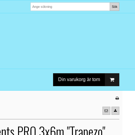
Sök
Din varukorg är tom
ents PRO 3x6m "Trapezo"