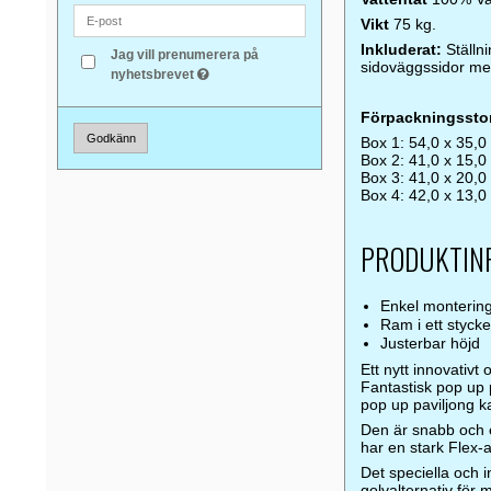
Vikt
75 kg.
Inkluderat:
Ställn
Jag vill prenumerera på
sidoväggssidor me
nyhetsbrevet
Förpackningsstor
Godkänn
Box 1: 54,0 x 35,0
Box 2: 41,0 x 15,0
Box 3: 41,0 x 20,0
Box 4: 42,0 x 13,0
PRODUKTINF
Enkel montering
Ram i ett stycke
Justerbar höjd
Ett nytt innovativ
Fantastisk pop up p
pop up paviljong k
Den är snabb och e
har en stark Flex-a
Det speciella och i
golvalternativ för 