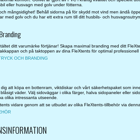
sbil eller husvagn med golv under fötterna.
et och mångsidighet! Behåll sidorna på för skydd mot vind men ändå öpp
ar med golv och du har ett extra rum till ditt husbils- och husvagnsutr
Branding
tältet ditt varumärke förtjänar! Skapa maximal branding med ditt FleXte
akkappan och på taktoppen av dina FleXtents för optimal professionell 
OTRYCK OCH BRANDING
ig att köpa en bottenram, viktdiskar och vårt säkerhetspaket som innehå
d blåsigt väder. Välj sidoväggar i olika färger, halva sidopaneler eller
a olika intressanta utseende.
ents vidare genom att se utbudet av olika FleXtents-tillbehör via denna
BEHÖR
NSINFORMATION