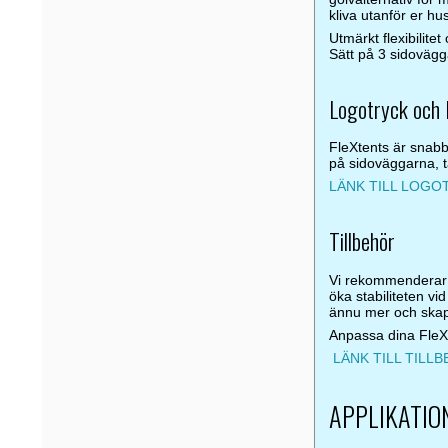
kliva utanför er hu
Utmärkt flexibilit
Sätt på 3 sidovägg
Logotryck och 
FleXtents är snabb
på sidoväggarna, t
LÄNK TILL LOG
Tillbehör
Vi rekommenderar d
öka stabiliteten vi
ännu mer och skap
Anpassa dina FleXt
LÄNK TILL TILL
APPLIKATIO