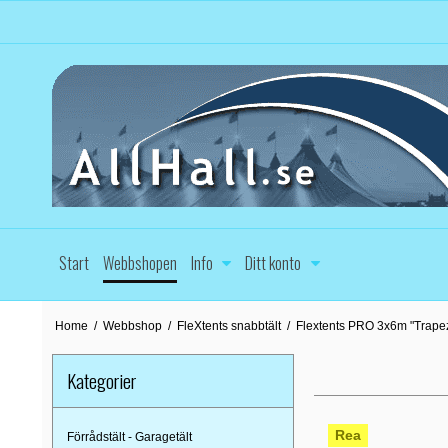
Start
Webbshopen
Info
Ditt konto
Home
/
Webbshop
/
FleXtents snabbtält
/
Flextents PRO 3x6m "Trapez
Kategorier
Rea
Förrådstält - Garagetält