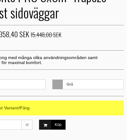
4st sidoväggar
.358,40 SEK
15.448,00 SEK
ljong med många olika användningsområden samt
v för maximal komfort.
Grå
st Variant/Färg
st
Köp