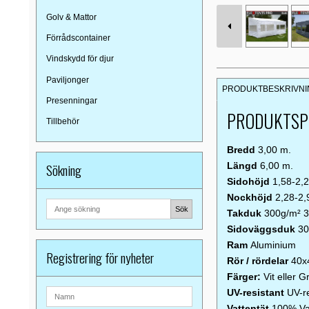
Golv & Mattor
Förrådscontainer
Vindskydd för djur
Paviljonger
PRODUKTBESKRIVNI
Presenningar
PRODUKTSPE
Tillbehör
Bredd
3,00 m.
Längd
6,00 m.
Sökning
Sidohöjd
1,58-2,
Nockhöjd
2,28-2,
Sök
Takduk
300g/m² 
Sidoväggsduk
30
Ram
Aluminium
Registrering för nyheter
Rör / rördelar
40x
Färger:
Vit eller G
UV-resistant
UV-r
Vattentät
100% Va