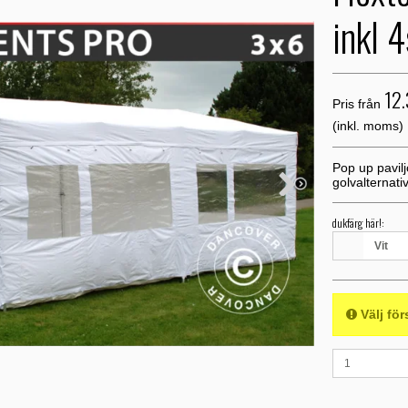
inkl 
12
Pris från
(inkl. moms)
Pop up pavi
golvalternati
dukfärg här!:
Vit
Välj för