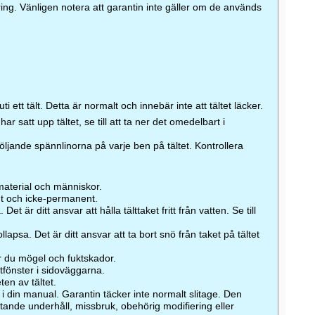
ng. Vänligen notera att garantin inte gäller om de används
 ett tält. Detta är normalt och innebär inte att tältet läcker.
ar satt upp tältet, se till att ta ner det omedelbart i
följande spännlinorna på varje ben på tältet. Kontrollera
a material och människor.
lligt och icke-permanent.
Det är ditt ansvar att hålla tälttaket fritt från vatten. Se till
llapsa. Det är ditt ansvar att ta bort snö från taket på tältet
er du mögel och fuktskador.
ltfönster i sidoväggarna.
en av tältet.
 i din manual. Garantin täcker inte normalt slitage. Den
stande underhåll, missbruk, obehörig modifiering eller