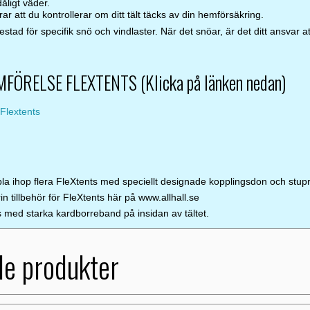
åligt väder.
 att du kontrollerar om ditt tält täcks av din hemförsäkring.
testad för specifik snö och vindlaster. När det snöar, är det ditt ansvar a
ÖRELSE FLEXTENTS (Klicka på länken nedan)
Flextents
la ihop flera FleXtents med speciellt designade kopplingsdon och stup
in tillbehör för FleXtents här på www.allhall.se
 med starka kardborreband på insidan av tältet.
de produkter