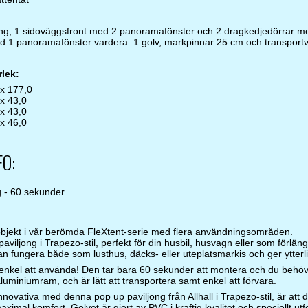
ing, 1 sidoväggsfront med 2 panoramafönster och 2 dragkedjedörrar m
d 1 panoramafönster vardera. 1 golv, markpinnar 25 cm och transport
lek:
 x 177,0
 x 43,0
 x 43,0
 x 46,0
O:
 - 60 sekunder
t objekt i vår berömda FleXtent-serie med flera användningsområden.
aviljong i Trapezo-stil, perfekt för din husbil, husvagn eller som förlä
an fungera både som lusthus, däcks- eller uteplatsmarkis och ger ytterl
nkel att använda! Den tar bara 60 sekunder att montera och du behöve
luminiumram, och är lätt att transportera samt enkel att förvara.
nnovativa med denna pop up paviljong från Allhall i Trapezo-stil, är att 
maximal komfort. Golvet är gjort av PVC i kraftig kvalitet och speciellt u