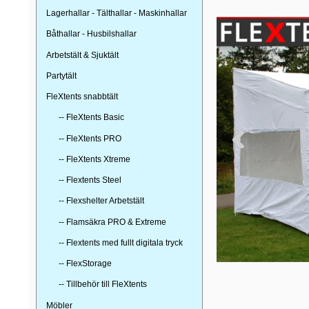
Lagerhallar - Tälthallar - Maskinhallar
Båthallar - Husbilshallar
Arbetstält & Sjuktält
Partytält
FleXtents snabbtält
-- FleXtents Basic
-- FleXtents PRO
-- FleXtents Xtreme
-- Flextents Steel
-- Flexshelter Arbetstält
-- Flamsäkra PRO & Extreme
-- Flextents med fullt digitala tryck
-- FlexStorage
-- Tillbehör till FleXtents
Möbler