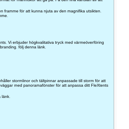
en framme för att kunna njuta av den magnifika utsikten.
ymme.
nts. Vi erbjuder högkvalitativa tryck med värmeöverföring
branding. följ denna länk.
ller stormlinor och tältpinnar anpassade till storm för att
 sidoväggar med panoramafönster för att anpassa ditt FleXtents
 länk.