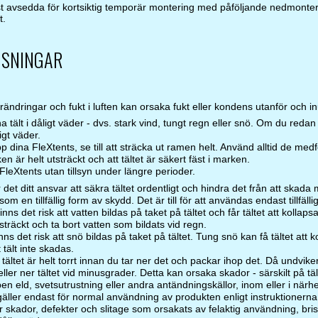
t avsedda för kortsiktig temporär montering med påföljande nedmonteri
t.
ISNINGAR
ndringar och fukt i luften kan orsaka fukt eller kondens utanför och inuti
a tält i dåligt väder - dvs. stark vind, tungt regn eller snö. Om du redan h
igt väder.
p dina FleXtents, se till att sträcka ut ramen helt. Använd alltid de med
en är helt utsträckt och att tältet är säkert fäst i marken.
leXtents utan tillsyn under längre perioder.
r det ditt ansvar att säkra tältet ordentligt och hindra det från att skad
t som en tillfällig form av skydd. Det är till för att användas endast tillfä
nns det risk att vatten bildas på taket på tältet och får tältet att kollapsa. 
tsträckt och ta bort vatten som bildats vid regn.
ns det risk att snö bildas på taket på tältet. Tung snö kan få tältet att ko
tt tält inte skadas.
 tältet är helt torrt innan du tar ner det och packar ihop det. Då undvik
ller ner tältet vid minusgrader. Detta kan orsaka skador - särskilt på tä
n eld, svetsutrustning eller andra antändningskällor, inom eller i närhet
 gäller endast för normal användning av produkten enligt instruktionerna
er skador, defekter och slitage som orsakats av felaktig användning, bri