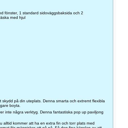
ed fönster, 1 standard sidoväggsbaksida och 2
väska med hjul
ngt skydd på din uteplats. Denna smarta och extremt flexibla
igare boyta.
r inte några verktyg. Denna fantastiska pop up paviljong
du alltid kommer att ha en extra fin och torr plats med
tformat för människor att gå på. Få den fina känslan av att