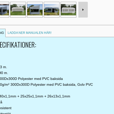
NG
LADDA NER MANUALEN HÄR!
CIFIKATIONER:
23 m.
90 m.
300Dx300D Polyester med PVC baksida
0g/m² 300Dx300D Polyester med PVC baksida, Golv PVC
40x1,1mm + 25x25x1,1mm + 26x13x1,1mm
rå
esistent
ttentät