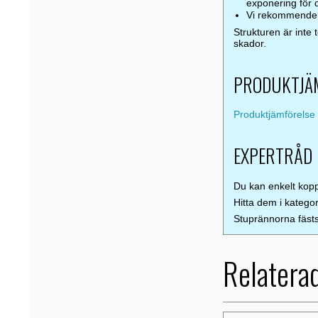
exponering för d
Vi rekommenderar
Strukturen är inte 
skador.
PRODUKTJÄMF
Produktjämförelse 
EXPERTRÅD
Du kan enkelt kopp
Hitta dem i kategor
Stuprännorna fästs
Relatera