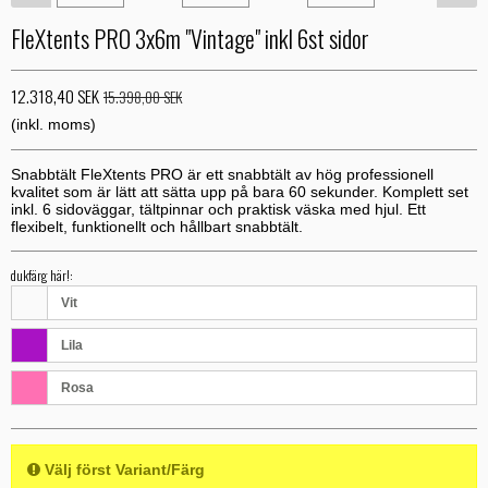
FleXtents PRO 3x6m "Vintage" inkl 6st sidor
12.318,40 SEK
15.398,00 SEK
(inkl. moms)
Snabbtält FleXtents PRO är ett snabbtält av hög professionell
kvalitet som är lätt att sätta upp på bara 60 sekunder. Komplett set
inkl. 6 sidoväggar, tältpinnar och praktisk väska med hjul. Ett
flexibelt, funktionellt och hållbart snabbtält.
dukfärg här!:
Vit
Lila
Rosa
Välj först Variant/Färg