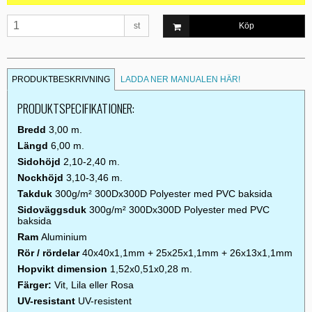
st
Köp
PRODUKTBESKRIVNING
LADDA NER MANUALEN HÄR!
PRODUKTSPECIFIKATIONER:
Bredd
3,00 m.
Längd
6,00 m.
Sidohöjd
2,10-2,40 m.
Nockhöjd
3,10-3,46 m.
Takduk
300g/m² 300Dx300D Polyester med PVC baksida
Sidoväggsduk
300g/m² 300Dx300D Polyester med PVC
baksida
Ram
Aluminium
Rör / rördelar
40x40x1,1mm + 25x25x1,1mm + 26x13x1,1mm
Hopvikt dimension
1,52x0,51x0,28 m.
Färger:
Vit, Lila eller Rosa
UV-resistant
UV-resistent