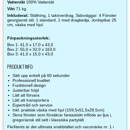
Vattentät
100% Vattentät
Vikt
71 kg.
Inkluderat:
Ställning, 1 taköverdrag, Sidoväggar: 4 Fönster
georgiansk stil, 1 standard, 1 med dragkedja. Jordspikar 25
cm, väska med hjul.
Förpackningsstorlek:
Box 1: 41,0 x 17,0 x 43,0
Box 2: 55,0 x 32,0 x 163,0
Box 3: 41,0 x 15,0 x 43,0
PRODUKTINFO:
Sätt upp enkelt på 60 sekunder
Professionell kvalitet
Funktionell design
Justerbar höjd
Lätt att förvara
Lätt att transportera
Expertråd och service
Inkl. praktisk väska med hjul (159,5x51,5x28,5cm)
Stora fönster som försäkrar fantastiskt inflöde av ljus i,
gregoriansk stil sett i klassiska partytält
FleXtents är det ultimata snabbtältet och varumärke nr. 1 i