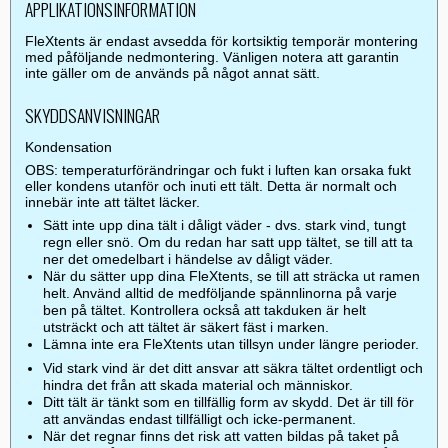
APPLIKATIONSINFORMATION
FleXtents är endast avsedda för kortsiktig temporär montering
med påföljande nedmontering. Vänligen notera att garantin
inte gäller om de används på något annat sätt.
SKYDDSANVISNINGAR
Kondensation
OBS: temperaturförändringar och fukt i luften kan orsaka fukt
eller kondens utanför och inuti ett tält. Detta är normalt och
innebär inte att tältet läcker.
Sätt inte upp dina tält i dåligt väder - dvs. stark vind, tungt
regn eller snö. Om du redan har satt upp tältet, se till att ta
ner det omedelbart i händelse av dåligt väder.
När du sätter upp dina FleXtents, se till att sträcka ut ramen
helt. Använd alltid de medföljande spännlinorna på varje
ben på tältet. Kontrollera också att takduken är helt
utsträckt och att tältet är säkert fäst i marken.
Lämna inte era FleXtents utan tillsyn under längre perioder.
Vid stark vind är det ditt ansvar att säkra tältet ordentligt och
hindra det från att skada material och människor.
Ditt tält är tänkt som en tillfällig form av skydd. Det är till för
att användas endast tillfälligt och icke-permanent.
När det regnar finns det risk att vatten bildas på taket på