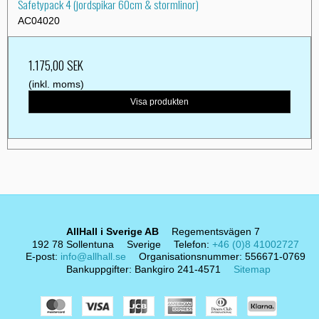
Safetypack 4 (jordspikar 60cm & stormlinor)
AC04020
1.175,00 SEK
(inkl. moms)
Visa produkten
AllHall i Sverige AB
Regementsvägen 7
192 78 Sollentuna
Sverige
Telefon
:
+46 (0)8 41002727
E-post
:
info@allhall.se
Organisationsnummer
:
556671-0769
Bankuppgifter
:
Bankgiro 241-4571
Sitemap