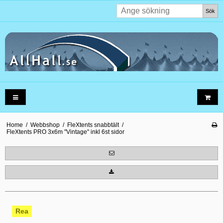
Sök
Home
/
Webbshop
/
FleXtents snabbtält
/
FleXtents PRO 3x6m "Vintage" inkl 6st sidor
Rea