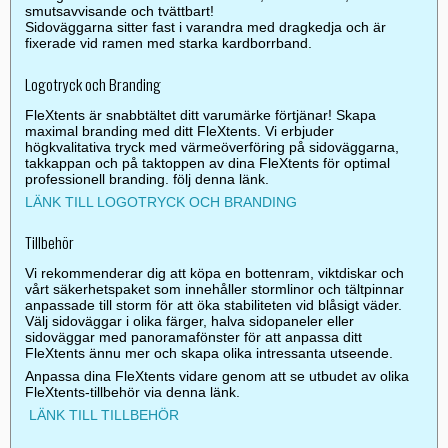
smutsavvisande och tvättbart!
Sidoväggarna sitter fast i varandra med dragkedja och är
fixerade vid ramen med starka kardborrband.
Logotryck och Branding
FleXtents är snabbtältet ditt varumärke förtjänar! Skapa
maximal branding med ditt FleXtents. Vi erbjuder
högkvalitativa tryck med värmeöverföring på sidoväggarna,
takkappan och på taktoppen av dina FleXtents för optimal
professionell branding. följ denna länk.
LÄNK TILL LOGOTRYCK OCH BRANDING
Tillbehör
Vi rekommenderar dig att köpa en bottenram, viktdiskar och
vårt säkerhetspaket som innehåller stormlinor och tältpinnar
anpassade till storm för att öka stabiliteten vid blåsigt väder.
Välj sidoväggar i olika färger, halva sidopaneler eller
sidoväggar med panoramafönster för att anpassa ditt
FleXtents ännu mer och skapa olika intressanta utseende.
Anpassa dina FleXtents vidare genom att se utbudet av olika
FleXtents-tillbehör via denna länk.
LÄNK TILL TILLBEHÖR