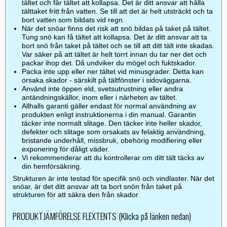
tältet och får tältet att kollapsa. Det är ditt ansvar att hålla
tälttaket fritt från vatten. Se till att det är helt utsträckt och ta
bort vatten som bildats vid regn.
När det snöar finns det risk att snö bildas på taket på tältet.
Tung snö kan få tältet att kollapsa. Det är ditt ansvar att ta
bort snö från taket på tältet och se till att ditt tält inte skadas.
Var säker på att tältet är helt torrt innan du tar ner det och
packar ihop det. Då undviker du mögel och fuktskador.
Packa inte upp eller ner tältet vid minusgrader. Detta kan
orsaka skador - särskilt på tältfönster i sidoväggarna.
Använd inte öppen eld, svetsutrustning eller andra
antändningskällor, inom eller i närheten av tältet.
Allhalls garanti gäller endast för normal användning av
produkten enligt instruktionerna i din manual. Garantin
täcker inte normalt slitage. Den täcker inte heller skador,
defekter och slitage som orsakats av felaktig användning,
bristande underhåll, missbruk, obehörig modifiering eller
exponering för dåligt väder.
Vi rekommenderar att du kontrollerar om ditt tält täcks av
din hemförsäkring.
Strukturen är inte testad för specifik snö och vindlaster. När det
snöar, är det ditt ansvar att ta bort snön från taket på
strukturen för att säkra den från skador.
PRODUKTJÄMFÖRELSE FLEXTENTS (Klicka på länken nedan)