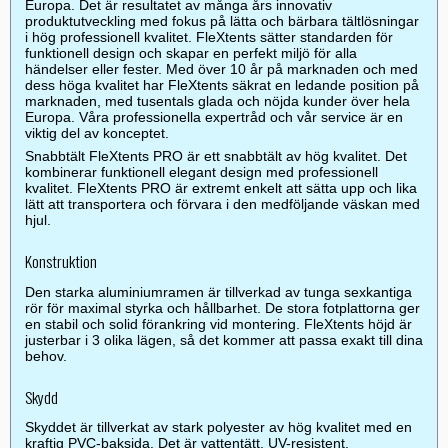
Europa. Det är resultatet av många års innovativ
produktutveckling med fokus på lätta och bärbara tältlösningar
i hög professionell kvalitet. FleXtents sätter standarden för
funktionell design och skapar en perfekt miljö för alla
händelser eller fester. Med över 10 år på marknaden och med
dess höga kvalitet har FleXtents säkrat en ledande position på
marknaden, med tusentals glada och nöjda kunder över hela
Europa. Våra professionella expertråd och vår service är en
viktig del av konceptet.
Snabbtält FleXtents PRO är ett snabbtält av hög kvalitet. Det
kombinerar funktionell elegant design med professionell
kvalitet. FleXtents PRO är extremt enkelt att sätta upp och lika
lätt att transportera och förvara i den medföljande väskan med
hjul.
Konstruktion
Den starka aluminiumramen är tillverkad av tunga sexkantiga
rör för maximal styrka och hållbarhet. De stora fotplattorna ger
en stabil och solid förankring vid montering. FleXtents höjd är
justerbar i 3 olika lägen, så det kommer att passa exakt till dina
behov.
Skydd
Skyddet är tillverkat av stark polyester av hög kvalitet med en
kraftig PVC-baksida. Det är vattentätt, UV-resistent,