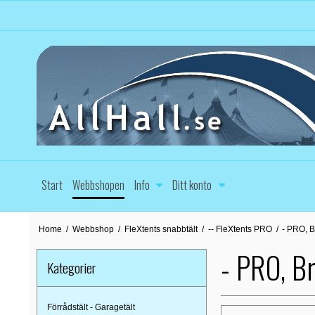
Start
Webbshopen
Info
Ditt konto
Home
/
Webbshop
/
FleXtents snabbtält
/
-- FleXtents PRO
/
- PRO, 
- PRO, B
Kategorier
Förrådstält - Garagetält