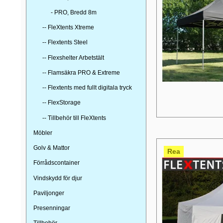
- PRO, Bredd 8m
-- FleXtents Xtreme
-- Flextents Steel
-- Flexshelter Arbetstält
-- Flamsäkra PRO & Extreme
-- Flextents med fullt digitala tryck
-- FlexStorage
-- Tillbehör till FleXtents
Möbler
Golv & Mattor
Rea
Förrådscontainer
Vindskydd för djur
Paviljonger
Presenningar