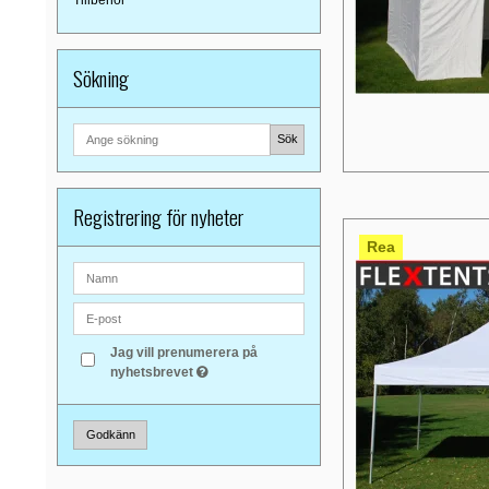
Tillbehör
Sökning
Sök
Registrering för nyheter
Rea
Jag vill prenumerera på
nyhetsbrevet
Godkänn