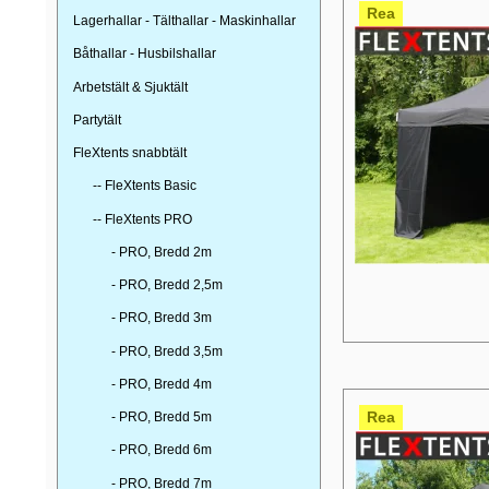
Rea
Lagerhallar - Tälthallar - Maskinhallar
Båthallar - Husbilshallar
Arbetstält & Sjuktält
Partytält
FleXtents snabbtält
-- FleXtents Basic
-- FleXtents PRO
- PRO, Bredd 2m
- PRO, Bredd 2,5m
- PRO, Bredd 3m
- PRO, Bredd 3,5m
- PRO, Bredd 4m
Rea
- PRO, Bredd 5m
- PRO, Bredd 6m
- PRO, Bredd 7m