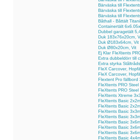
Bärväska till Flexte
Bärväska till Flext
Bärväska till Flext
Båthall - Båttält Ti
Containertält 6x6.05
Dubbel garagetält 5
Duk 183x76x20cm, V
Duk Ø183x64cm, Vit
Duk Ø80x20cm, Vit
Ej Klar FleXtents PRO
Extra dubbeldörr till
Extra styrka Ståltrådsk
FleX Carcover, Hopf
FleX Carcover, Hopf
Flextent Pro fällbord
FleXtents PRO Steel 
FleXtents PRO Steel 
FleXtents Xtreme 3x
FleXtents Basic 2x2
FleXtents Basic 2x2m
FleXtents Basic 3x3
FleXtents Basic 3x3m
FleXtents Basic 3x6
FleXtents Basic 3x6m 
FleXtents Basic 3x6m
FleXtents Basic 4x4