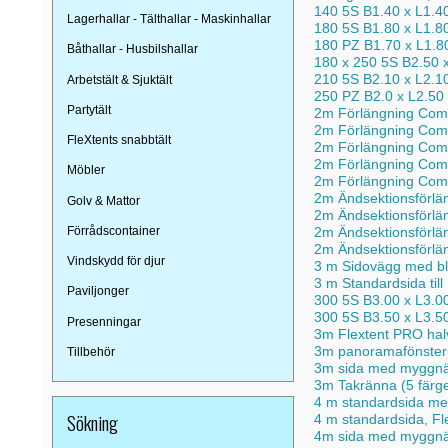
140 5S B1.40 x L1.4
Lagerhallar - Tälthallar - Maskinhallar
180 5S B1.80 x L1.8
180 PZ B1.70 x L1.8
Båthallar - Husbilshallar
180 x 250 5S B2.50 
210 5S B2.10 x L2.1
Arbetstält & Sjuktält
250 PZ B2.0 x L2.50
Partytält
2m Förlängning Comb
2m Förlängning Com
FleXtents snabbtält
2m Förlängning Com
2m Förlängning Com
Möbler
2m Förlängning Com
2m Ändsektionsförlä
Golv & Mattor
2m Ändsektionsförlä
Förrådscontainer
2m Ändsektionsförlä
2m Ändsektionsförlä
Vindskydd för djur
3 m Sidovägg med bli
3 m Standardsida till
Paviljonger
300 5S B3.00 x L3.0
300 5S B3.50 x L3.5
Presenningar
3m Flextent PRO hal
3m panoramafönster 
Tillbehör
3m sida med myggnät
3m Takränna (5 färg
4 m standardsida me
Sökning
4 m standardsida, F
4m sida med myggnät