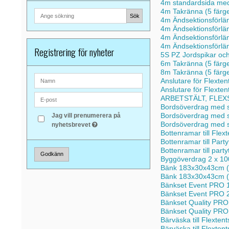
4m standardsida med
4m Takränna (5 färg
Sök
4m Ändsektionsförlä
4m Ändsektionsförlä
4m Ändsektionsförlä
4m Ändsektionsförlä
Registrering för nyheter
5S PZ Jordspikar och
6m Takränna (5 färg
8m Takränna (5 färg
Anslutare för Flexte
Anslutare för Flext
ARBETSTÄLT, FLEXS
Bordsöverdrag med s
Bordsöverdrag med s
Jag vill prenumerera på
Bordsöverdrag med 
nyhetsbrevet
Bottenramar till Fle
Bottenramar till Part
Bottenramar till par
Godkänn
Byggöverdrag 2 x 10
Bänk 183x30x43cm (
Bänk 183x30x43cm (
Bänkset Event PRO 1
Bänkset Event PRO 2
Bänkset Quality PRO
Bänkset Quality PRO
Bärväska till Flexten
Bärväska till Flexte