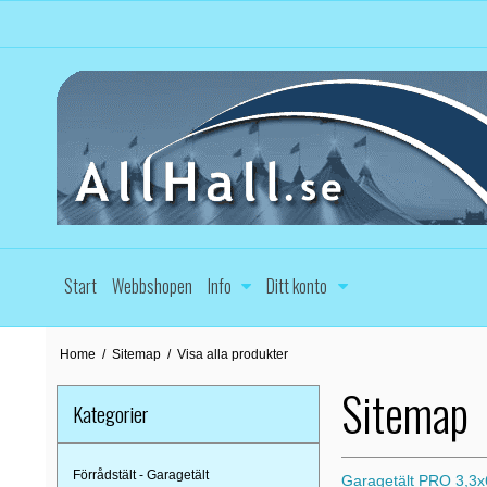
Start
Webbshopen
Info
Ditt konto
Home
/
Sitemap
/
Visa alla produkter
Sitemap
Kategorier
Förrådstält - Garagetält
Garagetält PRO 3,3