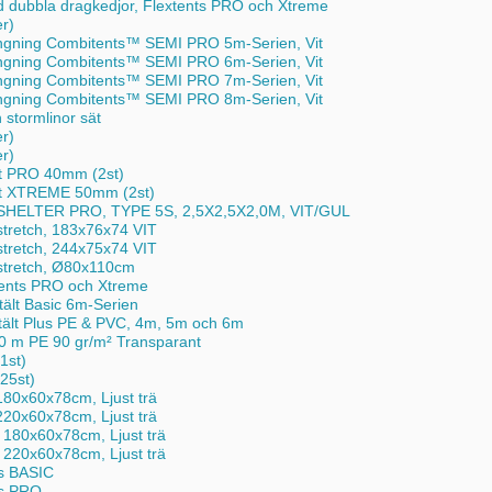
 dubbla dragkedjor, Flextents PRO och Xtreme
er)
ngning Combitents™ SEMI PRO 5m-Serien, Vit
ngning Combitents™ SEMI PRO 6m-Serien, Vit
ngning Combitents™ SEMI PRO 7m-Serien, Vit
ngning Combitents™ SEMI PRO 8m-Serien, Vit
 stormlinor sät
er)
er)
nt PRO 40mm (2st)
ent XTREME 50mm (2st)
HELTER PRO, TYPE 5S, 2,5X2,5X2,0M, VIT/GUL
tretch, 183x76x74 VIT
tretch, 244x75x74 VIT
stretch, Ø80x110cm
xtents PRO och Xtreme
ytält Basic 6m-Serien
tytält Plus PE & PVC, 4m, 5m och 6m
0 m PE 90 gr/m² Transparant
1st)
25st)
80x60x78cm, Ljust trä
20x60x78cm, Ljust trä
 180x60x78cm, Ljust trä
 220x60x78cm, Ljust trä
ts BASIC
nts PRO