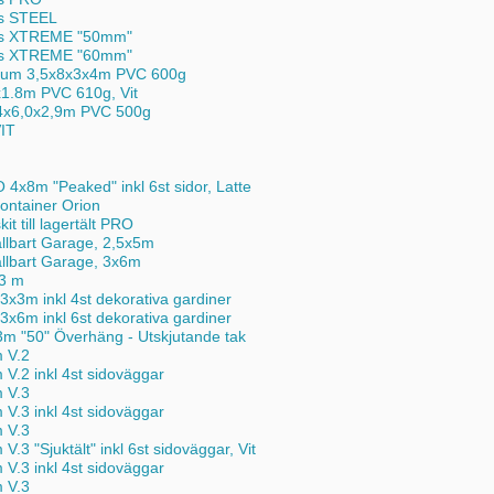
nts STEEL
ents XTREME "50mm"
ents XTREME "60mm"
tanium 3,5x8x3x4m PVC 600g
x1.8m PVC 610g, Vit
,4x6,0x2,9m PVC 500g
IT
 4x8m "Peaked" inkl 6st sidor, Latte
 container Orion
it till lagertält PRO
ällbart Garage, 2,5x5m
ällbart Garage, 3x6m
 3 m
3x3m inkl 4st dekorativa gardiner
3x6m inkl 6st dekorativa gardiner
3m "50" Överhäng - Utskjutande tak
m V.2
 V.2 inkl 4st sidoväggar
m V.3
 V.3 inkl 4st sidoväggar
m V.3
V.3 "Sjuktält" inkl 6st sidoväggar, Vit
 V.3 inkl 4st sidoväggar
m V.3