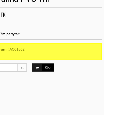
SEK
7m partytält
runr.:
AC01562
st
Köp