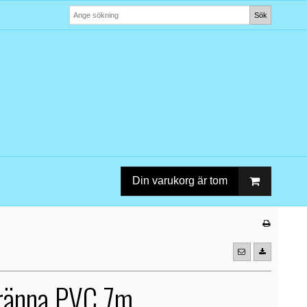
Sök
Din varukorg är tom
ränna PVC 7m