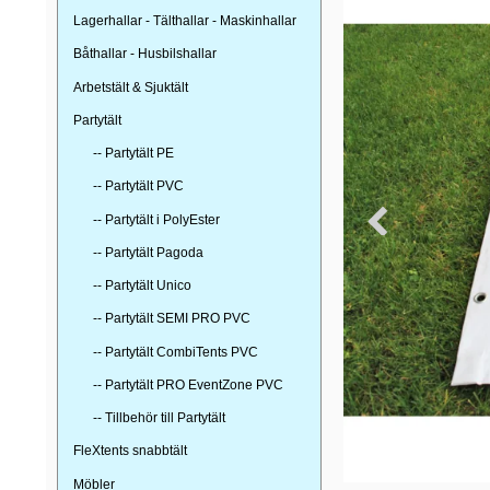
Lagerhallar - Tälthallar - Maskinhallar
Båthallar - Husbilshallar
Arbetstält & Sjuktält
Partytält
-- Partytält PE
-- Partytält PVC
-- Partytält i PolyEster
-- Partytält Pagoda
-- Partytält Unico
-- Partytält SEMI PRO PVC
-- Partytält CombiTents PVC
-- Partytält PRO EventZone PVC
-- Tillbehör till Partytält
FleXtents snabbtält
Möbler