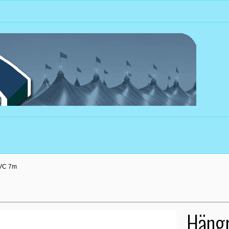
VC 7m
Häng